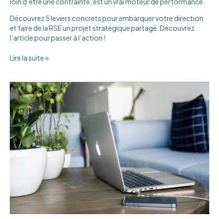
loin d’être une contrainte, est un vrai moteur de performance.
Découvrez 5 leviers concrets pour embarquer votre direction
et faire de la RSE un projet stratégique partagé. Découvrez
l’article pour passer à l’action !
Lire la suite »
Comment
mettre
en
place
la
sobriété
numérique
en
entreprise
?
5
conseils
clés