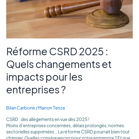
impacts
pour
les
entreprises
?
Réforme CSRD 2025 :
Quels changements et
impacts pour les
entreprises ?
Bilan Carbone
/
Manon Tenza
CSRD : des allègements en vue dès 2025 !
Moins d’entreprises concernées, délais prolongés, normes
sectorielles supprimées… La réforme CSRD pourrait bien tout
changer. Quelles conséquences pour votre entreprise ? Et que