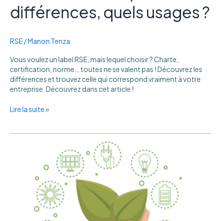
différences, quels usages ?
RSE
/
Manon Tenza
Vous voulez un label RSE, mais lequel choisir ? Charte,
certification, norme… toutes ne se valent pas ! Découvrez les
différences et trouvez celle qui correspond vraiment à votre
entreprise. Découvrez dans cet article !
Lire la suite »
Comment
accompagner
les
collaborateurs
à
réduire
leur
empreinte
carbone