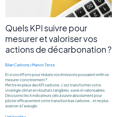
décarbonation
?
Quels KPI suivre pour
mesurer et valoriser vos
actions de décarbonation ?
Bilan Carbone
/
Manon Tenza
Et si vos efforts pour réduire vos émissions pouvaient enfin se
mesurer concrètement ?
Mettre en place des KPI carbone, c’est transformer votre
stratégie climat en résultats tangibles, suivis et valorisables.
Découvrez les 6 indicateurs clés à suivre absolument pour
piloter efficacement votre transition bas carbone… et ne plus
avancer à l’aveugle.
Lire la suite »