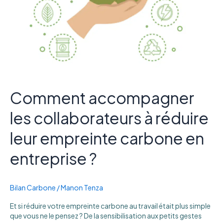
en
entreprise
?
Comment accompagner
les collaborateurs à réduire
leur empreinte carbone en
entreprise ?
Bilan Carbone
/
Manon Tenza
Et si réduire votre empreinte carbone au travail était plus simple
que vous ne le pensez ? De la sensibilisation aux petits gestes