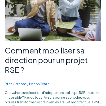
un
projet
RSE
?
Comment mobiliser sa
direction pour un projet
RSE ?
Bilan Carbone
/
Manon Tenza
Convaincre sa direction d’adopter une politique RSE, mission
impossible ? Pas du tout ! Avec la bonne approche, vous
pouvez transformer les freins en leviers… et montrer que la RSE,