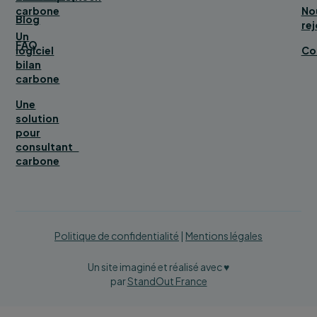
carbone
No
Blog
rej
Un
FAQ
logiciel
Co
bilan
carbone
Une
solution
pour
consultant
carbone
Politique de confidentialité
|
Mentions légales
Un site imaginé et réalisé avec ♥
par
StandOut France