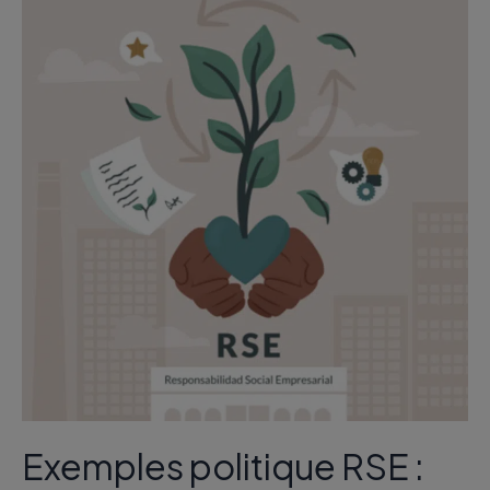
politique
RSE
:
Les
clés
pour
réussir
la
vôtre
Exemples politique RSE :