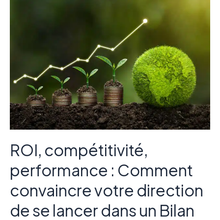
ROI,
compétitivité,
performance
:
Comment
convaincre
votre
direction
de
se
lancer
dans
un
Bilan
Carbone®
ROI, compétitivité,
?
performance : Comment
convaincre votre direction
de se lancer dans un Bilan