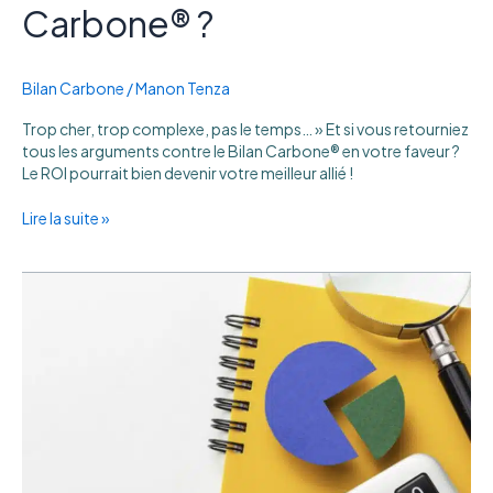
Carbone® ?
Bilan Carbone
/
Manon Tenza
Trop cher, trop complexe, pas le temps… » Et si vous retourniez
tous les arguments contre le Bilan Carbone® en votre faveur ?
Le ROI pourrait bien devenir votre meilleur allié !
Lire la suite »
Quels
KPI
suivre
pour
mesurer
et
valoriser
vos
actions
de