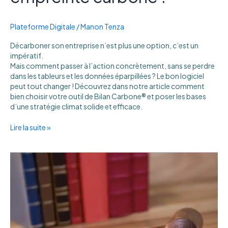
Plateforme Digitale
/
Manon Tenza
Décarboner son entreprise n’est plus une option, c’est un
impératif.
Mais comment passer à l’action concrètement, sans se perdre
dans les tableurs et les données éparpillées ? Le bon logiciel
peut tout changer ! Découvrez dans notre article comment
bien choisir votre outil de Bilan Carbone® et poser les bases
d’une stratégie climat solide et efficace.
Lire la suite »
Réforme
CSRD
2025
:
Quels
changements
et