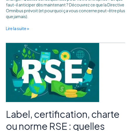
faut-il anticiper dès maintenant ? Découvrez ce que la Directive
Omnibus prévoit (et pourquoi ça vous concerne peut-être plus
que jamais).
Lire la suite »
Label,
certification,
charte
ou
norme
RSE
:
quelles
différences,
quels
usages
?
Label, certification, charte
ou norme RSE : quelles