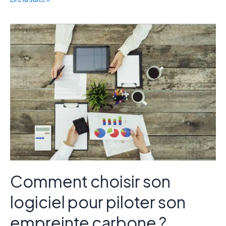
Comment
choisir
son
logiciel
pour
piloter
son
empreinte
carbone
?
Comment choisir son
logiciel pour piloter son
empreinte carbone ?