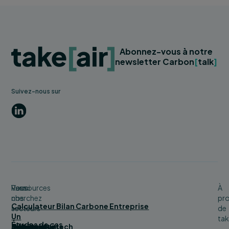
Abonnez-vous à notre
newsletter Carbon
[
talk
]
Suivez-nous sur
LinkedIn
Vous
Parmi
Ressources
À
cherchez
nos
pr
Calculateur Bilan Carbone Entreprise
secteurs
de
Un
tak
Études de cas
bilan
Bâtiment
Service
Tourisme
Distribution
Industrie
Numérique/tech
Collectivité