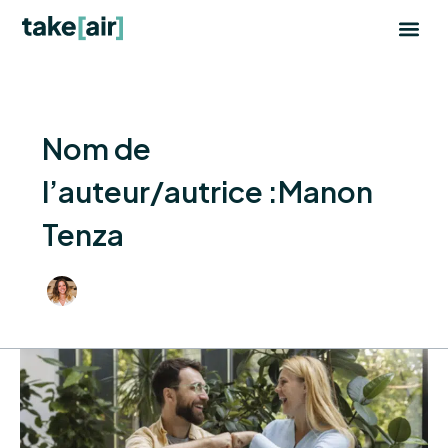
Aller
Pagination
au
d’article
contenu
Nom de
l’auteur/autrice :Manon
Tenza
Comment
mobiliser
sa
direction
pour