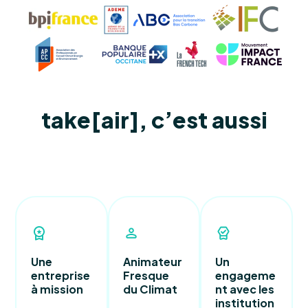
take[air], c’est aussi
Une
Animateur
Un
entreprise
Fresque
engageme
à mission
du Climat
nt avec les
institution