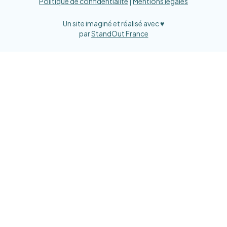
Politique de confidentialité
|
Mentions légales
Un site imaginé et réalisé avec ♥
par
StandOut France