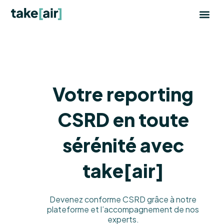
Aller
au
contenu
Votre reporting
CSRD en toute
sérénité avec
take[air]​
Devenez conforme CSRD grâce à notre
plateforme et l’accompagnement de nos
experts.