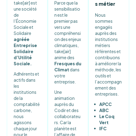
take[air] est
Parce que la
s métier
une société
sensibilisatio
de
n est le
Nous
l’Économie
premier pas
sommes
Sociale et
vers une
engagés
Solidaire
compréhensi
auprès des
agréée
on des enjeux
institutions
Entreprise
climatiques,
métiers
Solidaire
take[air]
référentes et
d’Utilité
anime des
contribuons
Sociale.
Fresques du
à améliorer la
Climat
dans
méthode, les
Adhérents et
votre
outils et
actifs dans
entreprise.
l’accompagn
les
ement des
institutions
Une
entreprises.
de la
animation
comptabilité
auprès du
APCC
carbone,
Codir et des
ABC
nous
collaborateu
Le Coq
agissons
rs. Car la
Vert
chaque jour
planète est
IFC
pour le
l’affaire de