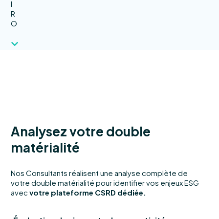
I
R
O
Analysez votre double
matérialité
Nos Consultants réalisent une analyse complète de
votre double matérialité pour identifier vos enjeux ESG
avec
votre plateforme CSRD dédiée.