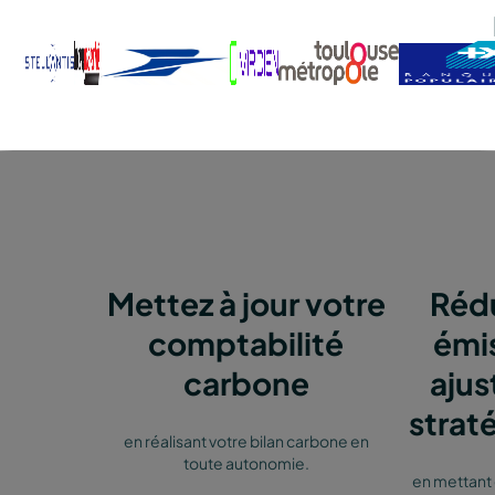
Mettez à jour votre
Rédu
comptabilité
émi
carbone
ajus
strat
en réalisant votre bilan carbone en
toute autonomie.
en mettant 