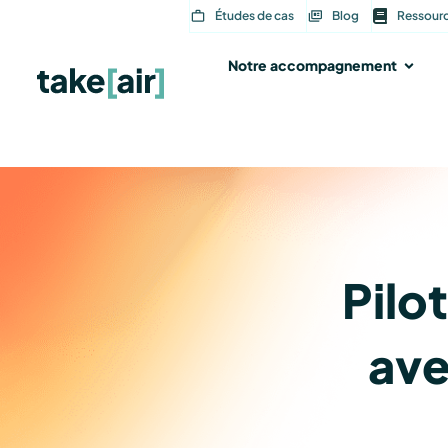
Aller
Études de cas
Blog
Ressour
au
contenu
Notre accompagnement
Ouvri
Pilo
ave