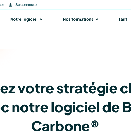
ces
Se connecter
r Notre accompagnement
Notre logiciel
Ouvrir Notre logiciel
Nos formations
Ouvrir Nos form
Tarif
tez votre stratégie c
c notre logiciel de B
Carbone®