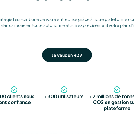
tratégie bas-carbone de votre entreprise grâce à notre plateforme 
bilan carbone en toute autonomie et suivez précisément votre plan d’
Je veux un RDV
00 clients nous
+300 utilisateurs
+2 millions de tonn
ont confiance
CO2 en gestion su
plateforme