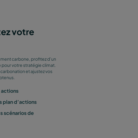
tez votre
ent carbone, profitez d’un
 pour votre stratégie climat.
carbonation et ajustez vos
obtenus.
s actions
s plan d’actions
ts scénarios de