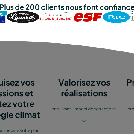
Plus de 200 clients nous font confianc
isez vos
Valorisez vos
P
ssions et
réalisations
tez votre
en suivant l’impact de vos actions.
pro
égie climat
en oeuvre votre plan