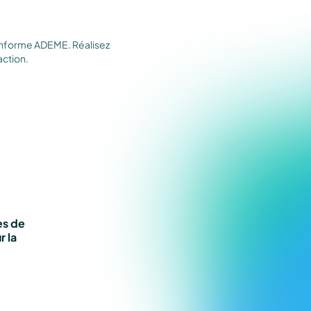
conforme ADEME. Réalisez
action.
es de
r la