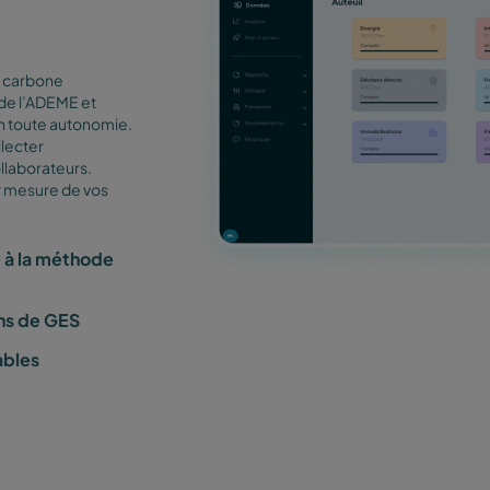
 carbone
de l’ADEME et
 en toute autonomie.
llecter
llaborateurs.
ur mesure de vos
 à la méthode
ons de GES
ables