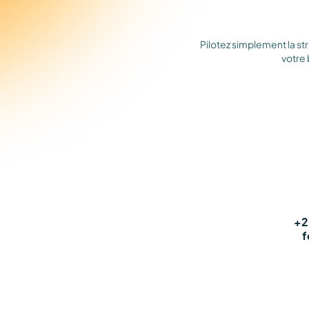
Pilotez simplement la s
votre 
+2
f