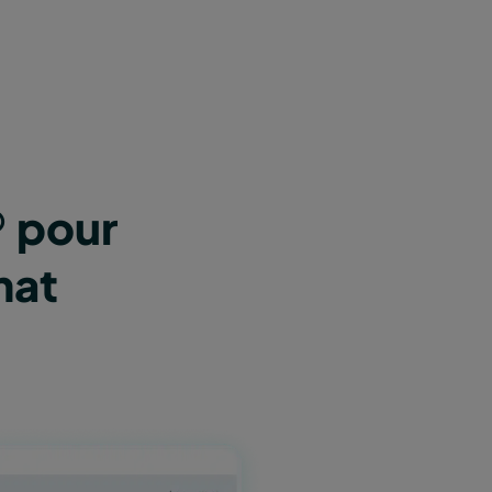
® pour
mat