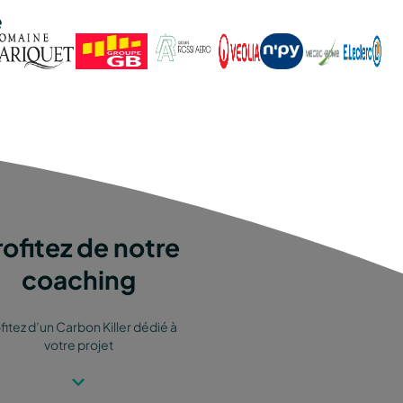
e
rofitez de notre
coaching
fitez d’un Carbon Killer dédié à
votre projet