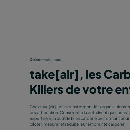
Qui sommes-nous
take[air], les Car
Killers de votre e
Chez take[air], nous transformons les organisations e
décarbonation. Conscients du défi climatique, nous
expertise à un outil de bilan carbone performant pour 
piloter, mesurer et réduire leur empreinte carbone.