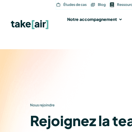
Aller
Études de cas
Blog
Ressour
au
contenu
Notre accompagnement
Ouvri
Nous rejoindre
Rejoignez la te