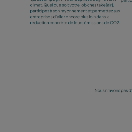
partic
climat. Quel que soit votre job chez take[air],
participez à son rayonnement et permettez aux
entreprises d’aller encore plus loin dans la
réduction concrète de leurs émissions de CO2.
Nous n’avons pas d’