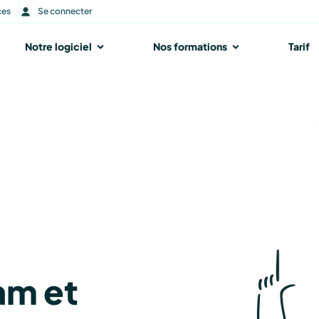
ces
Se connecter
r Notre accompagnement
Notre logiciel
Ouvrir Notre logiciel
Nos formations
Ouvrir Nos form
Tarif
am et