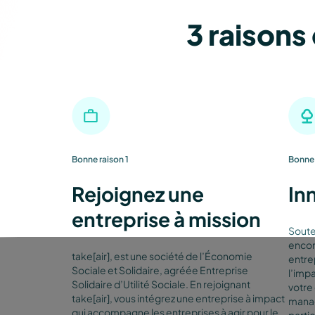
3 raisons 
Bonne raison 1
Bonne 
Rejoignez une
In
entreprise à mission
Soute
encor
take[air], est une société de l’Économie
entre
Sociale et Solidaire, agréée Entreprise
l’impa
Solidaire d’Utilité Sociale. En rejoignant
votre 
take[air], vous intégrez une entreprise à impact
manag
qui accompagne les entreprises à agir pour le