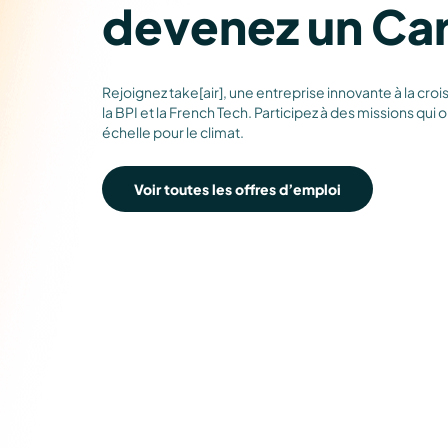
devenez un Car
Rejoignez take[air], une entreprise innovante à la cro
la BPI et la French Tech. Participez à des missions qui o
échelle pour le climat.
Voir toutes les offres d’emploi