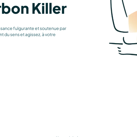
bon Killer
issance fulgurante et soutenue par
nt du sens et agissez, à votre