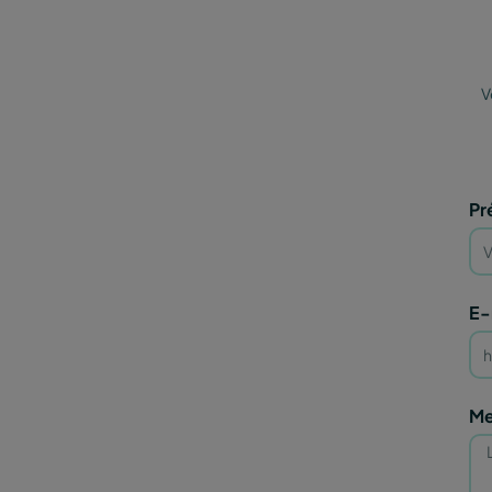
V
Pr
E-
Me