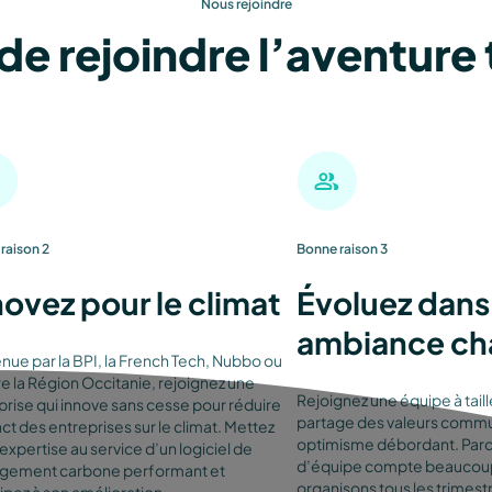
Nous rejoindre
de rejoindre l’aventure 
raison 2
Bonne raison 3
novez pour le climat
Évoluez dans
ambiance ch
nue par la BPI, la French Tech, Nubbo ou
e la Région Occitanie, rejoignez une
Rejoignez une équipe à tail
prise qui innove sans cesse pour réduire
partage des valeurs commu
ct des entreprises sur le climat. Mettez
optimisme débordant. Parc
expertise au service d’un logiciel de
d’équipe compte beaucoup
ement carbone performant et
organisons tous les trimestr