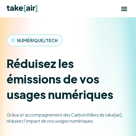
Aller
au
contenu
NUMÉRIQUE/TECH
Réduisez les
émissions de vos
usages numériques
Grâce à l’accompagnement des Carbon Killers de take[air],
réduisez l’impact de vos usages numériques.