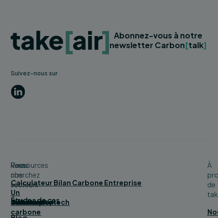
Abonnez-vous à notre
newsletter Carbon
[
talk
]
Suivez-nous sur
LinkedIn
Vous
Parmi
Ressources
À
cherchez
nos
pr
Calculateur Bilan Carbone Entreprise
secteurs
de
Un
tak
Études de cas
bilan
Bâtiment
Service
Tourisme
Distribution
Industrie
Numérique/tech
Collectivité
carbone
No
Blog