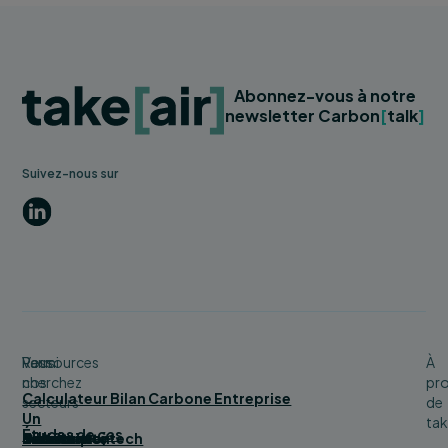
Abonnez-vous à notre
newsletter Carbon
[
talk
]
Suivez-nous sur
LinkedIn
Vous
Parmi
Ressources
À
cherchez
nos
pr
Calculateur Bilan Carbone Entreprise
secteurs
de
Un
tak
Études de cas
bilan
Bâtiment
Service
Tourisme
Distribution
Industrie
Numérique/tech
Collectivité