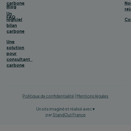
carbone
No
Blog
rej
Un
FAQ
logiciel
Co
bilan
carbone
Une
solution
pour
consultant
carbone
Politique de confidentialité
|
Mentions légales
Un site imaginé et réalisé avec ♥
par
StandOut France