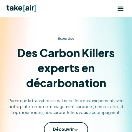
Aller
au
contenu
Expertise
Des Carbon Killers
experts en
décarbonation
Parce que la transition climat ne se fera pas uniquement avec
notre plateforme de management carbone (même si elle est
top moumoute), nos carbon killers vous accompagnent.
Découvrir