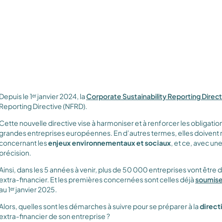
Depuis le 1ᵉʳ janvier 2024, la
Corporate Sustainability Reporting Direct
Reporting Directive (NFRD).
Cette nouvelle directive vise à harmoniser et à renforcer les obligati
grandes entreprises européennes. En d’autres termes, elles doiven
concernant les
enjeux environnementaux et sociaux
, et ce, avec u
précision.
Ainsi, dans les 5 années à venir, plus de 50 000 entreprises vont être 
extra-financier. Et les premières concernées sont celles déjà
soumise
au 1ᵉʳ janvier 2025.
Alors, quelles sont les démarches à suivre pour se préparer à la
direct
extra-financier de son entreprise ?