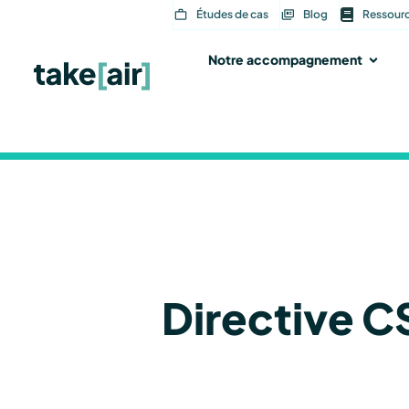
Aller
Études de cas
Blog
Ressour
au
contenu
Notre accompagnement
Ouvri
Directive C