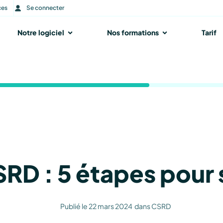
ces
Se connecter
r Notre accompagnement
Notre logiciel
Ouvrir Notre logiciel
Nos formations
Ouvrir Nos form
Tarif
SRD : 5 étapes pour 
Publié le
22 mars 2024
dans
CSRD