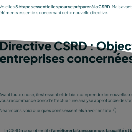
Voici les
5 étapes essentielles pour se préparer à la CSRD
. Mais avant
éléments essentiels concernant cette nouvelle directive.
Directive CSRD : Object
entreprises concernée
Avant toute chose, il est essentiel de bien comprendre les nouvelles o
vous recommande donc d’effectuer une analyse approfondie des text
Néanmoins, voici quelques points essentiels à avoir en tête. 👇
La CSRD a pour objectif d’
améliorer la transparence, la qualité et