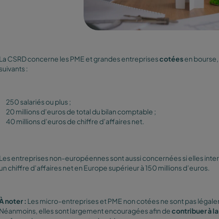
La CSRD concerne les PME et grandes entreprises
cotées
en bourse,
suivants :
250 salariés ou plus ;
20 millions d’euros de total du bilan comptable ;
40 millions d’euros de chiffre d’affaires net.
Les entreprises non-européennes sont aussi concernées si elles inte
un chiffre d’affaires net en Europe supérieur à 150 millions d’euros.
À noter :
Les micro-entreprises et PME non cotées ne sont pas légale
Néanmoins, elles sont largement encouragées afin de
contribuer à l