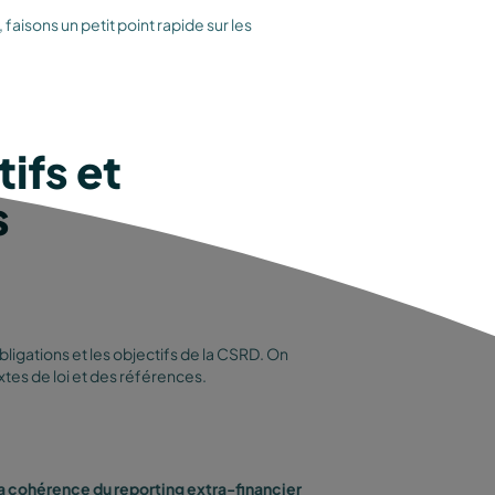
, faisons un petit point rapide sur les
ifs et
s
bligations et les objectifs de la CSRD. On
es de loi et des références.
 la cohérence du reporting extra-financier