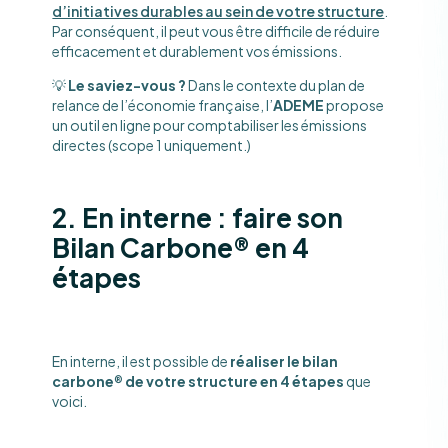
d’initiatives durables au sein de votre structure
.
Par conséquent, il peut vous être difficile de réduire
efficacement et durablement vos émissions.
💡
Le saviez-vous ?
Dans le contexte du plan de
relance de l’économie française, l’
ADEME
propose
un outil en ligne pour comptabiliser les émissions
directes (scope 1 uniquement.)
2. En interne : faire son
Bilan Carbone® en 4
étapes
En interne, il est possible de
réaliser le bilan
carbone
®
de votre structure en 4 étapes
que
voici.