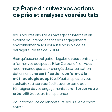
👉 Étape 4 : suivez vos actions
de près et analysez vos résultats
Vous pourrez ensuite les partager en interne et en
externe pour témoigner de vos engagements
environnementaux. Il est aussi possible de les
partager sur le site de l’ADEME.
Bien qu’aucune obligation légale ne vous contraigne
à former vos équipes au Bilan Carbone®, on vous
recommande que ceux chargés de sa réalisation
détiennent
une certification conforme à la
méthodologie adoptée
. D’autant plus, si vous
souhaitez utiliser vos résultats en externe pour
témoigner de vos engagements et
renforcer votre
crédibilité
et votre transparence !
Pour former vos collaborateurs, vous avez le choix
entre :