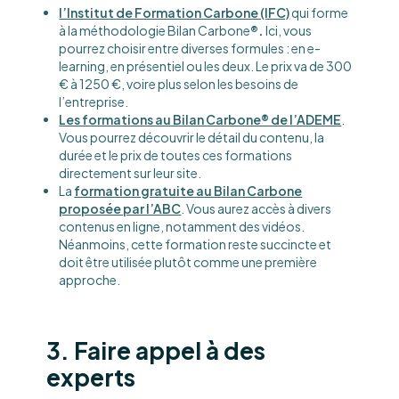
l’Institut de Formation Carbone (IFC)
qui forme
à la méthodologie Bilan Carbone
®.
Ici, vous
pourrez choisir entre diverses formules : en e-
learning, en présentiel ou les deux. Le prix va de 300
€ à 1250 €, voire plus selon les besoins de
l’entreprise.
Les formations au Bilan Carbone® de l’ADEME
.
Vous pourrez découvrir le détail du contenu, la
durée et le prix de toutes ces formations
directement sur leur site.
La
formation gratuite au Bilan Carbone
proposée par l’ABC
. Vous aurez accès à divers
contenus en ligne, notamment des vidéos.
Néanmoins, cette formation reste succincte et
doit être utilisée plutôt comme une première
approche.
3. Faire appel à des
experts