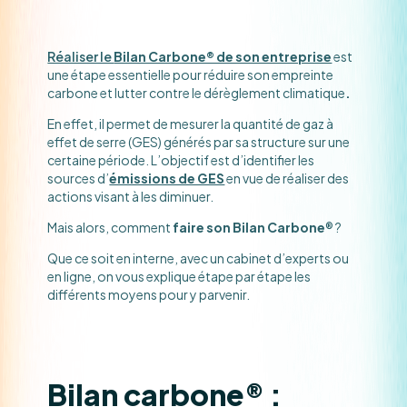
Réaliser le
Bilan Carbone® de son entreprise
est
une étape essentielle pour réduire son empreinte
carbone et lutter contre le dérèglement climatique
.
En effet, il permet de mesurer la quantité de gaz à
effet de serre (GES) générés par sa structure sur une
certaine période. L’objectif est d’identifier les
sources d’
émissions de GES
en vue de réaliser des
actions visant à les diminuer.
Mais alors, comment
faire son Bilan Carbone
® ?
Que ce soit en interne, avec un cabinet d’experts ou
en ligne, on vous explique étape par étape les
différents moyens pour y parvenir.
Bilan carbone® :