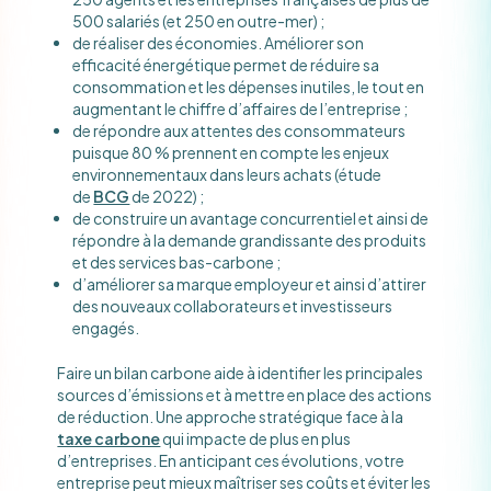
500 salariés (et 250 en outre-mer) ;
de réaliser des économies. Améliorer son
efficacité énergétique permet de réduire sa
consommation et les dépenses inutiles, le tout en
augmentant le chiffre d’affaires de l’entreprise ;
de répondre aux attentes des consommateurs
puisque 80 % prennent en compte les enjeux
environnementaux dans leurs achats (étude
de
BCG
de 2022) ;
de construire un avantage concurrentiel et ainsi de
répondre à la demande grandissante des produits
et des services bas-carbone ;
d’améliorer sa marque employeur et ainsi d’attirer
des nouveaux collaborateurs et investisseurs
engagés.
Faire un bilan carbone aide à identifier les principales
sources d’émissions et à mettre en place des actions
de réduction. Une approche stratégique face à la
taxe carbone
qui impacte de plus en plus
d’entreprises. En anticipant ces évolutions, votre
entreprise peut mieux maîtriser ses coûts et éviter les