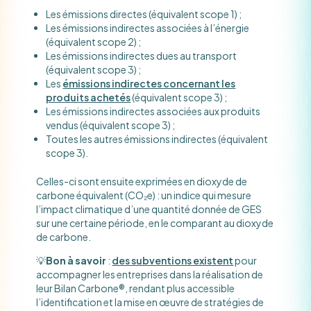
Les émissions directes (équivalent scope 1) ;
Les émissions indirectes associées à l’énergie
(équivalent scope 2) ;
Les émissions indirectes dues au transport
(équivalent scope 3) ;
Les
émissions indirectes concernant les
produits achetés
(équivalent scope 3) ;
Les émissions indirectes associées aux produits
vendus (équivalent scope 3) ;
Toutes les autres émissions indirectes (équivalent
scope 3).
Celles-ci sont ensuite exprimées en dioxyde de
carbone équivalent (CO₂e) : un indice qui mesure
l’impact climatique d’une quantité donnée de GES
sur une certaine période, en le comparant au dioxyde
de carbone.
💡
Bon à savoir
:
des subventions existent
pour
accompagner les entreprises dans la réalisation de
leur Bilan Carbone®, rendant plus accessible
l’identification et la mise en œuvre de stratégies de