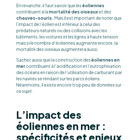
En revanche, il faut savoir que les
éoliennes
contribuent à la
mortalité des oiseaux
et des
chauves-souris.
Mais il est important de noter que
l’impact de l’éolien est inférieur à celui des
prédateurs naturels ou des collisions avec les
bâtiments, les voitures et les lignes à haute tension
mais si le nombre d’éoliennes augmente encore, la
mortalité des oiseaux augmentera aussi.
Sachez aussi que la construction des
éoliennes en
mer
contribuent à l’acidification et l’eutrophisation
des océans en raison de l’utilisation de carburant par
les navires se rendant sur les parcs éoliens.
Néanmoins, il existe encore trop peu de données sur
ce sujet.
L’impact des
éoliennes en mer :
spécificités et enjeux