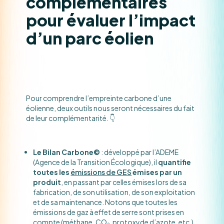
complémentaires
pour évaluer l’impact
d’un parc éolien
Pour comprendre l’empreinte carbone d’une
éolienne, deux outils nous seront nécessaires du fait
de leur complémentarité. 👇
Le Bilan Carbone©
: développé par l’ADEME
(Agence de la Transition Écologique), il
quantifie
toutes les
émissions de GES
émises par un
produit
, en passant par celles émises lors de sa
fabrication, de son utilisation, de son exploitation
et de sa maintenance. Notons que toutes les
émissions de gaz à effet de serre sont prises en
compte (méthane, CO₂, protoxyde d’azote, etc.).