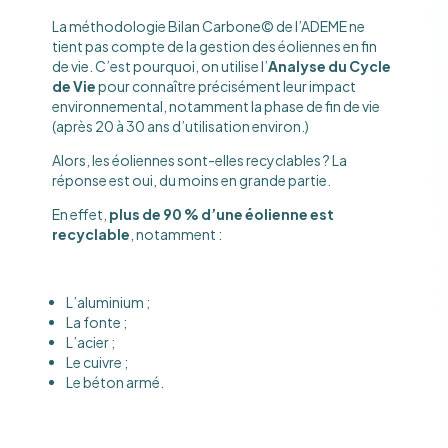
La méthodologie Bilan Carbone© de l’ADEME ne
tient pas compte de la gestion des éoliennes en fin
de vie. C’est pourquoi, on utilise l’
Analyse du Cycle
de Vie
pour connaître précisément leur impact
environnemental, notamment la phase de fin de vie
(après 20 à 30 ans d’utilisation environ.)
Alors, les éoliennes sont-elles recyclables ? La
réponse est oui, du moins en grande partie.
En effet,
plus de 90 % d’une éolienne est
recyclable
, notamment :
L’aluminium ;
La fonte ;
L’acier ;
Le cuivre ;
Le béton armé.