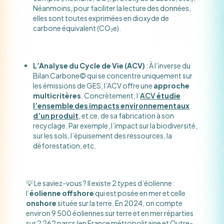
Néanmoins, pour faciliter la lecture des données,
elles sont toutes exprimées en dioxyde de
carbone équivalent (CO₂e).
L’Analyse du Cycle de Vie (ACV)
: À l’inverse du
Bilan Carbone© qui se concentre uniquement sur
les émissions de GES, l’ACV offre une
approche
multicritères
. Concrètement, l’
ACV
étudie
l’ensemble des impacts environnementaux
d’un produit
, et ce, de sa fabrication à son
recyclage. Par exemple, l’impact sur la biodiversité,
sur les sols, l’épuisement des ressources, la
déforestation, etc.
💡 Le saviez-vous ? Il existe 2 types d’éolienne :
l’
éolienne offshore
qui est posée en mer et celle
onshore
située sur la terre. En 2024, on compte
environ 9 500 éoliennes sur terre et en mer réparties
sur 2 262 parcs (en France métropolitaine et Outre-