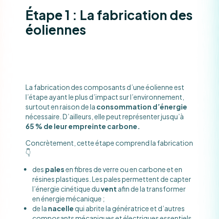
Étape 1 : La fabrication des
éoliennes
La fabrication des composants d’une éolienne est
l’étape ayant le plus d’impact sur l’environnement,
surtout en raison de la
consommation d’énergie
nécessaire. D’ailleurs, elle peut représenter jusqu’à
65 % de leur empreinte carbone.
Concrètement, cette étape comprend la fabrication
👇
des
pales
en fibres de verre ou en carbone et en
résines plastiques. Les pales permettent de capter
l’énergie cinétique du
vent
afin de la transformer
en énergie mécanique ;
de la
nacelle
qui abrite la génératrice et d’autres
composants mécaniques et électriques essentiels