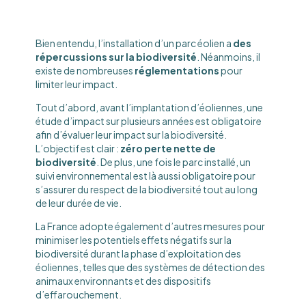
Bien entendu, l’installation d’un parc éolien a
des
répercussions sur la biodiversité
. Néanmoins, il
existe de nombreuses
réglementations
pour
limiter leur impact.
Tout d’abord, avant l’implantation d’éoliennes, une
étude d’impact sur plusieurs années est obligatoire
afin d’évaluer leur impact sur la biodiversité.
L’objectif est clair :
zéro perte nette de
biodiversité
. De plus, une fois le parc installé, un
suivi environnemental est là aussi obligatoire pour
s’assurer du respect de la biodiversité tout au long
de leur durée de vie.
La France adopte également d’autres mesures pour
minimiser les potentiels effets négatifs sur la
biodiversité durant la phase d’exploitation des
éoliennes, telles que des systèmes de détection des
animaux environnants et des dispositifs
d’effarouchement.