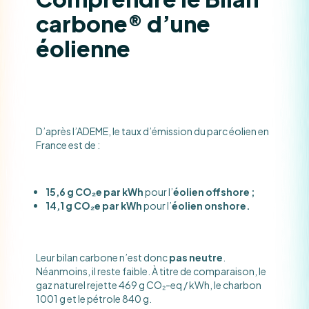
carbone® d’une
éolienne
D’après l’ADEME, le taux d’émission du parc éolien en
France est de :
15,6 g CO₂e par kWh
pour l’
éolien offshore ;
14,1 g CO₂e par kWh
pour l’
éolien onshore.
Leur bilan carbone n’est donc
pas neutre
.
Néanmoins, il reste faible. À titre de comparaison, le
gaz naturel rejette 469 g CO₂-eq / kWh, le charbon
1001 g et le pétrole 840 g.