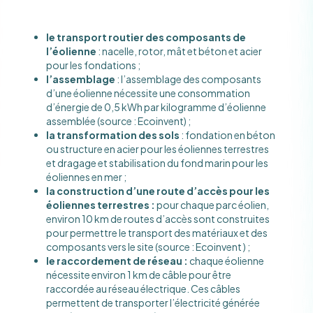
le transport routier des composants de
l’éolienne
: nacelle, rotor, mât et béton et acier
pour les fondations ;
l’assemblage
: l’assemblage des composants
d’une éolienne nécessite une consommation
d’énergie de 0,5 kWh par kilogramme d’éolienne
assemblée (source : Ecoinvent) ;
la transformation des sols
: fondation en béton
ou structure en acier pour les éoliennes terrestres
et dragage et stabilisation du fond marin pour les
éoliennes en mer ;
la
construction d’une route d’accès pour les
éoliennes terrestres :
pour chaque parc éolien,
environ 10 km de routes d’accès sont construites
pour permettre le transport des matériaux et des
composants vers le site (source : Ecoinvent ) ;
le raccordement de réseau :
chaque éolienne
nécessite environ 1 km de câble pour être
raccordée au réseau électrique. Ces câbles
permettent de transporter l’électricité générée