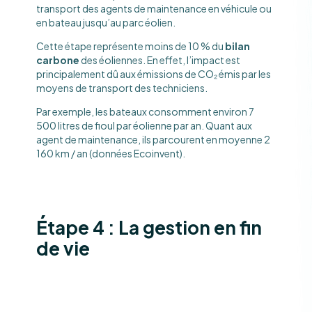
transport des agents de maintenance en véhicule ou
en bateau jusqu’au parc éolien.
Cette étape représente moins de 10 % du
bilan
carbone
des éoliennes. En effet, l’impact est
principalement dû aux émissions de CO₂ émis par les
moyens de transport des techniciens.
Par exemple, les bateaux consomment environ 7
500 litres de fioul par éolienne par an. Quant aux
agent de maintenance, ils parcourent en moyenne 2
160 km / an (données Ecoinvent).
Étape 4 : La gestion en fin
de vie