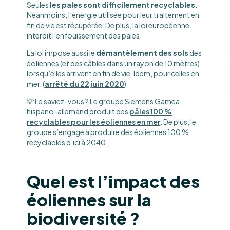
Seules
les pales sont difficilement recyclables
.
Néanmoins, l’énergie utilisée pour leur traitement en
fin de vie est récupérée. De plus, la loi européenne
interdit l’enfouissement des pales.
La loi impose aussi le
démantèlement des sols
des
éoliennes (et des câbles dans un rayon de 10 mètres)
lorsqu’elles arrivent en fin de vie. Idem, pour celles en
mer. (
arrêté du 22 juin 2020
)
💡 Le saviez-vous ? Le groupe Siemens Gamea
hispano-allemand produit des
pâles 100 %
recyclables pour les éoliennes en mer
. De plus, le
groupe s’engage à produire des éoliennes 100 %
recyclables d’ici à 2040.
Quel est l’impact des
éoliennes sur la
biodiversité ?