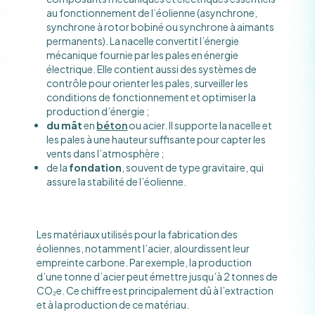
au fonctionnement de l’éolienne (asynchrone,
synchrone à rotor bobiné ou synchrone à aimants
permanents). La nacelle convertit l’énergie
mécanique fournie par les pales en énergie
électrique. Elle contient aussi des systèmes de
contrôle pour orienter les pales, surveiller les
conditions de fonctionnement et optimiser la
production d’énergie ;
du mât
en
béton
ou acier. Il supporte la nacelle et
les pales à une hauteur suffisante pour capter les
vents dans l’atmosphère ;
de la
fondation
, souvent de type gravitaire, qui
assure la stabilité de l’éolienne.
Les matériaux utilisés pour la fabrication des
éoliennes, notamment l’acier, alourdissent leur
empreinte carbone. Par exemple, la production
d’une tonne d’acier peut émettre jusqu’à 2 tonnes de
CO₂e. Ce chiffre est principalement dû à l’extraction
et à la production de ce matériau.