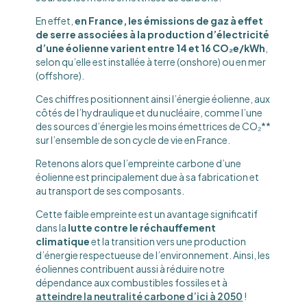
En effet,
en France, les émissions de gaz à effet
de serre associées à la production d’électricité
d’une éolienne varient entre 14 et 16 CO₂e/kWh
,
selon qu’elle est installée à terre (onshore) ou en mer
(offshore).
Ces chiffres positionnent ainsi l’énergie éolienne, aux
côtés de l’hydraulique et du nucléaire, comme l’une
des sources d’énergie les moins émettrices de CO₂**
sur l’ensemble de son cycle de vie en France.
Retenons alors que l’empreinte carbone d’une
éolienne est principalement due à sa fabrication et
au transport de ses composants.
Cette faible empreinte est un avantage significatif
dans la
lutte contre le réchauffement
climatique
et la transition vers une production
d’énergie respectueuse de l’environnement. Ainsi, les
éoliennes contribuent aussi à réduire notre
dépendance aux combustibles fossiles et à
atteindre la neutralité carbone d’ici à 2050
!