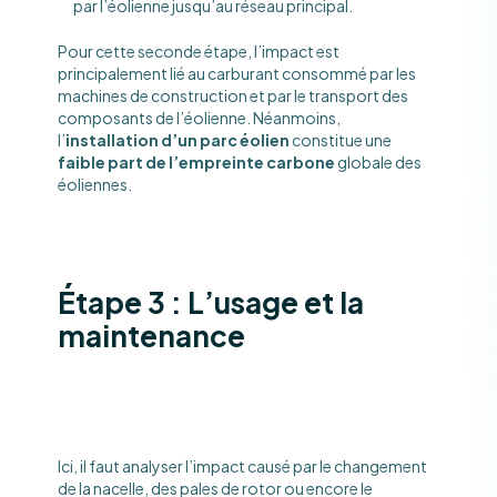
par l’éolienne jusqu’au réseau principal.
Pour cette seconde étape, l’impact est
principalement lié au carburant consommé par les
machines de construction et par le transport des
composants de l’éolienne. Néanmoins,
l’
installation d’un parc éolien
constitue une
faible part de l’empreinte carbone
globale des
éoliennes.
Étape 3 : L’usage et la
maintenance
Ici, il faut analyser l’impact causé par le changement
de la nacelle, des pales de rotor ou encore le