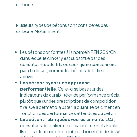
carbone.
Plusieurs types de bétons sont considérés bas
carbone. Notamment :
Les bétons conformes à la norme NF EN 206/CN
dans lequel le clinker y est substitué par des
constituants additifs ou ceux qui ne contiennent
pas de clinker, comme les bétons de laitiers
activés.
Les bétons ayant une approche
performantielle
. Celle-ci se base sur des
indicateurs de durabilité et de performance précis,
plutôt que sur des prescriptions de composition
fixe. Cela permet d’ajuster la quantité de ciment en
fonction des performances attendues du béton.
Les bétons fabriqués avec les ciments LC3
,
constitués de clinker, de calcaire et de métakaolin.
Ils possèdent une empreinte carbone réduite de 35