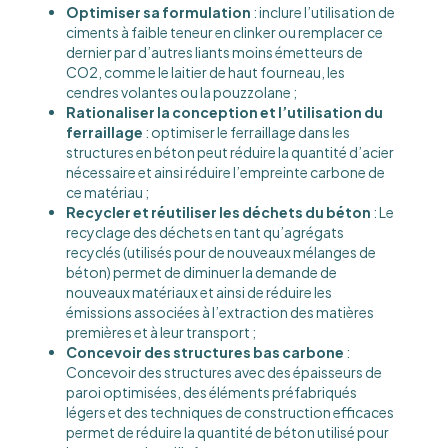
Optimiser sa formulation
: inclure l’utilisation de
ciments à faible teneur en clinker ou remplacer ce
dernier par d’autres liants moins émetteurs de
CO2, comme le laitier de haut fourneau, les
cendres volantes ou la pouzzolane ;
Rationaliser la conception et l’utilisation du
ferraillage
: optimiser le ferraillage dans les
structures en béton peut réduire la quantité d’acier
nécessaire et ainsi réduire l’empreinte carbone de
ce matériau ;
Recycler et réutiliser les déchets du béton
: Le
recyclage des déchets en tant qu’agrégats
recyclés (utilisés pour de nouveaux mélanges de
béton) permet de diminuer la demande de
nouveaux matériaux et ainsi de réduire les
émissions associées à l’extraction des matières
premières et à leur transport ;
Concevoir des structures bas carbone
:
Concevoir des structures avec des épaisseurs de
paroi optimisées, des éléments préfabriqués
légers et des techniques de construction efficaces
permet de réduire la quantité de béton utilisé pour