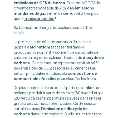
émissions de GES du béton
. Et selon la GCCA, le
ciment est responsable de
7 % des émissions
mondiales
de gaz à effet de serre, soit 3 fois plus
que le
transport aérien
!
Sa fabrication énergivore explique ces chiffres
élevés.
Le processus de décarbonatation du calcaire
(appelé
calcination
) est essentiel dans la
production de ciment. Il convertit le carbonate de
calcium en oxyde de calcium, libérant du
dioxyde de
carbone
. Cette réaction représente environ 66 %
des émissions de CO2 associées au ciment et au
béton, principalement dues à la
combustion de
combustibles fossiles
pour chauffer les fours.
De plus, le ciment est produit à partir de
clinker
: un
mélange produit à partir de calcaire (80 %) et d’argile
(20 %) cuit à des températures élevées dans un four
grâce à des combustibles fossiles. Cette cuisson
entraîne la aussi l’
émission de dioxyde de
carbone
dans l’atmosphère. D’ailleurs, cette étape