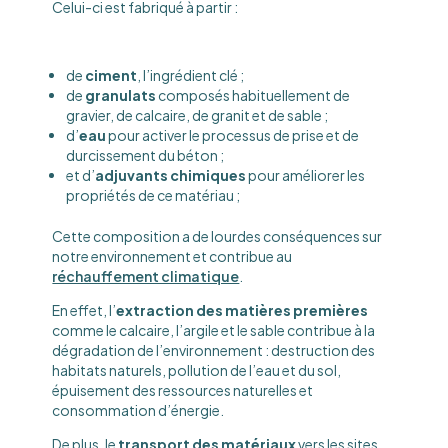
Celui-ci est fabriqué à partir :
de
ciment
, l’ingrédient clé ;
de
granulats
composés habituellement de
gravier, de calcaire, de granit et de sable ;
d’
eau
pour activer le processus de prise et de
durcissement du béton ;
et d’
adjuvants chimiques
pour améliorer les
propriétés de ce matériau ;
Cette composition a de lourdes conséquences sur
notre environnement et contribue au
réchauffement climatique
.
En effet, l’
extraction des matières premières
comme le calcaire, l’argile et le sable contribue à la
dégradation de l’environnement : destruction des
habitats naturels, pollution de l’eau et du sol,
épuisement des ressources naturelles et
consommation d’énergie.
De plus, le
transport des matériaux
vers les sites