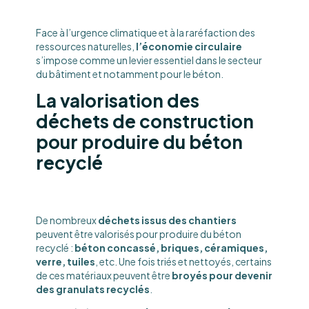
Face à l’urgence climatique et à la raréfaction des
ressources naturelles,
l’économie circulaire
s’impose comme un levier essentiel dans le secteur
du bâtiment et notamment pour le béton.
La valorisation des
déchets de construction
pour produire du béton
recyclé
De nombreux
déchets issus des chantiers
peuvent être valorisés pour produire du béton
recyclé :
béton concassé, briques, céramiques,
verre, tuiles
, etc. Une fois triés et nettoyés, certains
de ces matériaux peuvent être
broyés pour devenir
des granulats recyclés
.