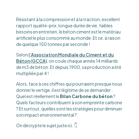
Résistant à la compression et à la traction, excellent
rapport qualité-prix, longue durée de vie, faibles
besoins en entretien, le béton ciment est le matériau
artificiel le plus consommé au monde. Et ce, à raison
de quelque 150 tonnes par seconde !
Selon
l’Association Mondiale du Ciment et du
Béton (GCCA)
, on coule chaque année 14 milliards
de m3 de béton. Et depuis 1900, sa production a été
multipliée par 4 !
Alors, face à ces chiffres qui pourraient presque nous
donner le vertige, il est légitime de se demander :
Quel est réellement le
Bilan Carbone du béton
?
Quels facteurs contribuent à son empreinte carbone
? Et surtout, quelles sont les stratégies pour diminuer
son impact environnemental ?
On décrypte le sujet juste ici. 👇