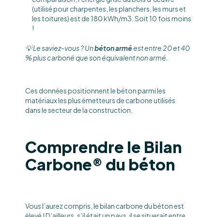
(utilisé pour charpentes, les planchers, les murs et
les toitures) est de 180 kWh/m3. Soit 10 fois moins
!
💡 Le saviez-vous ? Un
béton armé
est entre 20 et 40
% plus carboné que son équivalent non armé.
Ces données positionnent le béton parmi les
matériaux les plus émetteurs de carbone utilisés
dans le secteur de la construction.
Comprendre le Bilan
Carbone® du béton
Vous l’aurez compris, le bilan carbone du béton est
élevé ! D’ailleurs, s’il était un pays, il se situerait entre