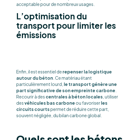
acceptable pour de nombreux usages.
L’optimisation du
transport pour limiter les
émissions
Enfin, il est essentiel de
repenser la logistique
autour du béton
. Ce matériau étant
particulièrement lourd,
le transport génère une
part significative de son empreinte carbone
.
Recourir à des
centrales à béton locales
, utiliser
des
véhicules bas carbone
ou favoriser
les
circuits courts
permet de réduire cette part,
souvent négligée, du bilan carbone global.
Quels sont les bétons