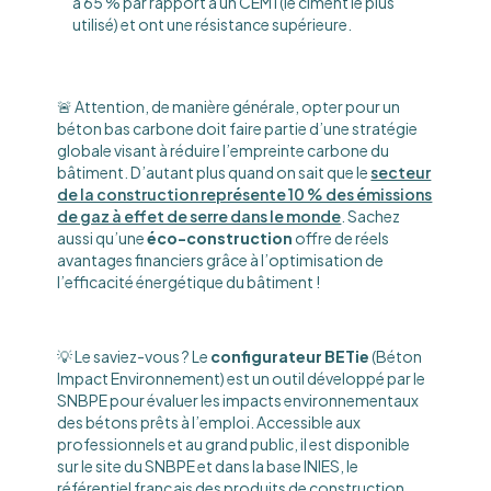
à 65 % par rapport à un CEM I (le ciment le plus
utilisé) et ont une résistance supérieure.
🚨 Attention, de manière générale, opter pour un
béton bas carbone doit faire partie d’une stratégie
globale visant à réduire l’empreinte carbone du
bâtiment. D’autant plus quand on sait que le
secteur
de la construction représente 10 % des émissions
de gaz à effet de serre dans le monde
. Sachez
aussi qu’une
éco-construction
offre de réels
avantages financiers grâce à l’optimisation de
l’efficacité énergétique du bâtiment !
💡 Le saviez-vous ? Le
configurateur BETie
(Béton
Impact Environnement) est un outil développé par le
SNBPE pour évaluer les impacts environnementaux
des bétons prêts à l’emploi. Accessible aux
professionnels et au grand public, il est disponible
sur le site du SNBPE et dans la base INIES, le
référentiel français des produits de construction.