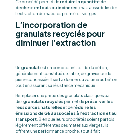
Ce procédé permet de
réduire la quantité de
déchets enfouis ou incinérés
, mais aussi de limiter
l’extraction de matières premières vierges.
L’incorporation de
granulats recyclés pour
diminuer l’extraction
Un
granulat
est un composant solide du béton,
généralement constitué de sable, de gravier ou de
pierre concassée. Il sert à donner du volume au béton
tout en assurant sa résistance mécanique.
Remplacer une partie des granulats classiques par
des
granulats recyclés
permet de
préserver les
ressources naturelles
et de
réduire les
émissions de GES associées à l’extraction et au
transport
. Bien que leurs propriétés soient parfois
légèrement différentes des matériaux vierges, ils
offrent une performance proche, tout à fait