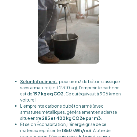
Selon Infociment
, pour un m3 de béton classique
sans armature (soit 2 310 kg), l’empreinte carbone
est de
197 kg eq CO2
. Ce qui équivaut à 905 km en
voiture !
L’empreinte carbone du béton armé (avec
armatures métalliques, généralement en acier) se
situe entre
285 et 400 kg CO2e par m3.
Et selon Écohabitation, l’énergie grise de ce
matériau représente
1850 kWh/m3
. À titre de
comparaison, l’énergie grise du bois d’œuvre