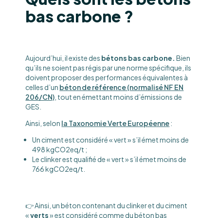
bas carbone ?
Aujourd’hui, il existe des
bétons bas carbone.
Bien
qu’ils ne soient pas régis par une norme spécifique, ils
doivent proposer des performances équivalentes à
celles d’un
béton de référence (normalisé NF EN
206/CN)
, tout en émettant moins d’émissions de
GES.
Ainsi, selon
la Taxonomie Verte Européenne
:
Un ciment est considéré « vert » s’il émet moins de
498 kgCO2eq/t ;
Le clinker est qualifié de « vert » s’il émet moins de
766 kgCO2eq/t.
👉 Ainsi, un béton contenant du clinker et du ciment
«
verts
» est considéré comme du béton bas