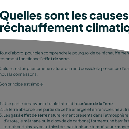
Quelles sont les causes
réchauffement climati
Tout d’abord, pour bien comprendre le pourquoi de ce réchauffement
comment fonctionne l’
effet de serre.
Celui-ci est un phénomène naturel qui rend possible la présence d’eau l
nous la connaissons.
Son principe est simple :
Une partie des rayons du soleil atteint la
surface de la Terre
;
La Terre absorbe une partie de cette énergie et en renvoie une aut
Les
gaz à effet de serre
naturellement présents dans l’atmosphère (
d’azote, le méthane ou le dioxyde de carbone) forment une barrière 
retenir certains rayons et ainsi de maintenir une température moyen