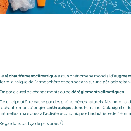
Le
réchauffement climatique
est un phénomène mondial d’
augmenta
Terre, ainsi que de l’atmosphère et des océans sur une période relati
On parle aussi de changements ou de
dérèglements climatiques
.
Celui-ci peut être causé par des phénomènes naturels. Néanmoins, dep
réchauffement d’origine
anthropique
, donc humaine. Cela signifie 
naturelles, mais dues à l’activité économique et industrielle de l’Hom
Regardons tout ça de plus près. 👇