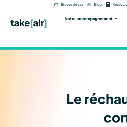
Aller
Études de cas
Blog
Ressour
au
contenu
Notre accompagnement
Ouvri
Le réchau
con