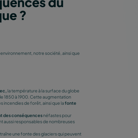
équences du
que ?
environnement, notre société, ainsi que
ec,
la température à la surface du globe
le de 1850 à 1900. Cette augmentation
s incendies de forêt, ainsi que la
fonte
nt des conséquences
néfastes pour
 sont aussi responsables de nombreuses
traîne une fonte des glaciers qui peuvent