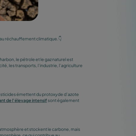
 au réchauffement climatique.👇
arbon, le pétrole et le gaz naturel est
é, les transports, l’industrie, l’agriculture
s pesticides émettent du protoxyde d’azote
t de l’élevage intensif
sont également
’atmosphère et stockent le carbone, mais
’atmosphère, ce qui contribue au