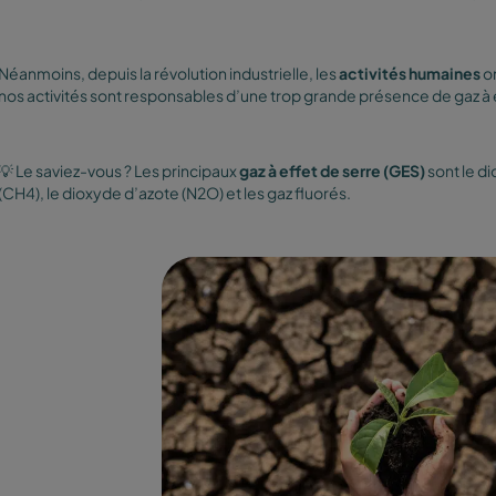
Néanmoins, depuis la révolution industrielle, les
activités humaines
on
nos activités sont responsables d’une trop grande présence de gaz à 
💡 Le saviez-vous ? Les principaux
gaz à effet de serre (GES)
sont le d
(CH4), le dioxyde d’azote (N2O) et les gaz fluorés.