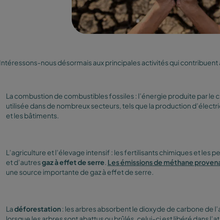
Intéressons-nous désormais aux principales activités qui contribuent
La combustion de combustibles fossiles : l’énergie produite par le ch
utilisée dans de nombreux secteurs, tels que la production d’électricit
et les bâtiments.
L’agriculture et l’élevage intensif : les fertilisants chimiques et le
et d’autres
gaz à effet de serre
.
Les émissions de méthane provenan
une source importante de gaz à effet de serre.
La
déforestation
: les arbres absorbent le dioxyde de carbone de l
lorsque les arbres sont abattus ou brûlés, celui-ci est libéré dans l