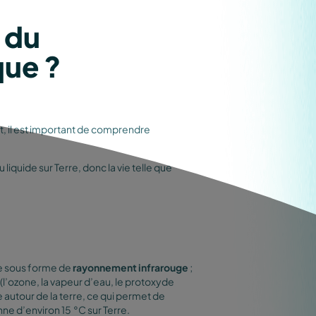
 du
que ?
, il est important de comprendre
iquide sur Terre, donc la vie telle que
re sous forme de
rayonnement infrarouge
;
l’ozone, la vapeur d’eau, le protoxyde
autour de la terre, ce qui permet de
ne d’environ 15 °C sur Terre.