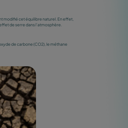
t modifié cet équilibre naturel. En effet,
effet de serre dans l’atmosphère.
ioxyde de carbone (CO2), le méthane