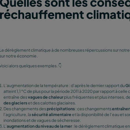
Quelles sont les cons
réchauffement climati
Le dérèglement climatique à de nombreuses répercussions sur notre 
sur notre économie.
Voici alors quelques exemples. 👇
L’augmentation de la température : d’après le dernier rapport du
Gi
atteint 1,1 °C de plus pour la période 2011 à 2020 par rapport à cel
entraîne des
vagues de chaleur
plus fréquentes et plus intenses, de
des glaciers
et des calottes glaciaires.
Des changements des
précipitations
: ces changements
entraîne
l’agriculture, la
sécurité alimentaire
et la disponibilité de l’eau et
inondations et de vagues de sécheresse.
L’
augmentation du niveau de la mer
: le dérèglement climatique en