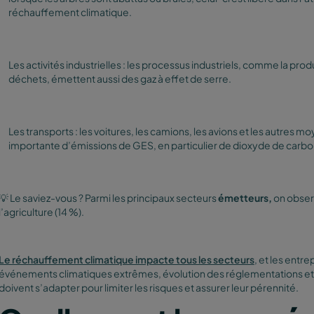
réchauffement climatique.
Les activités industrielles : les processus industriels, comme la prod
déchets, émettent aussi des gaz à effet de serre.
Les transports : les voitures, les camions, les avions et les autres 
importante d’émissions de GES, en particulier de dioxyde de carbo
💡 Le saviez-vous ? Parmi les principaux secteurs
émetteurs,
on observ
l’agriculture (14 %).
Le réchauffement climatique impacte tous les secteurs
, et les entr
événements climatiques extrêmes, évolution des réglementations et
doivent s’adapter pour limiter les risques et assurer leur pérennité.