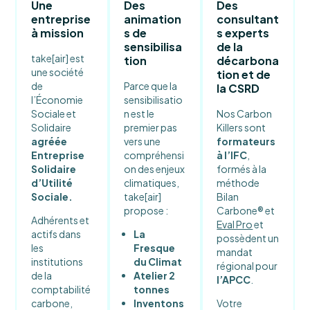
Une
Des
Des
entreprise
animation
consultant
à mission
s de
s experts
sensibilisa
de la
take[air] est
tion
décarbona
une société
tion et de
de
Parce que la
la CSRD
l’Économie
sensibilisatio
Sociale et
n est le
Nos Carbon
Solidaire
premier pas
Killers sont
agréée
vers une
formateurs
Entreprise
compréhensi
à l’IFC
,
Solidaire
on des enjeux
formés à la
d’Utilité
climatiques,
méthode
Sociale.
take[air]
Bilan
propose :
Carbone® et
Adhérents et
Eval Pro
et
actifs dans
La
possèdent un
les
Fresque
mandat
institutions
du Climat
régional pour
de la
Atelier 2
l’APCC
.
comptabilité
tonnes
carbone,
Inventons
Votre