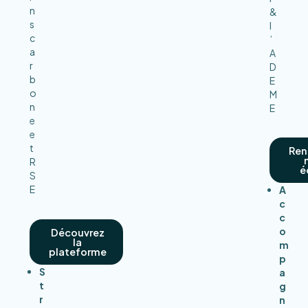
n
&
s
l
c
’
a
A
r
D
b
E
o
M
n
E
e
e
t
Ren
R
é
S
E
A
c
c
o
Découvrez
la
m
plateforme
p
S
a
t
g
r
n