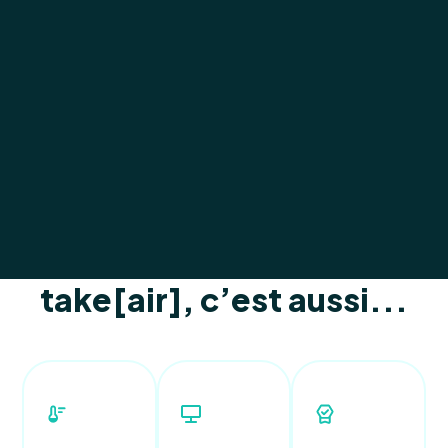
take[air], c’est aussi...