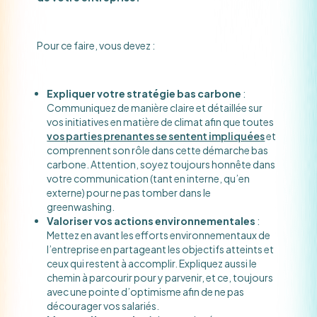
Pour ce faire, vous devez :
Expliquer votre stratégie bas carbone
:
Communiquez de manière claire et détaillée sur
vos initiatives en matière de climat afin que toutes
vos parties prenantes se sentent impliquées
et
comprennent son rôle dans cette démarche bas
carbone. Attention, soyez toujours honnête dans
votre communication (tant en interne, qu’en
externe) pour ne pas tomber dans le
greenwashing.
Valoriser vos actions environnementales
:
Mettez en avant les efforts environnementaux de
l’entreprise en partageant les objectifs atteints et
ceux qui restent à accomplir. Expliquez aussi le
chemin à parcourir pour y parvenir, et ce, toujours
avec une pointe d’optimisme afin de ne pas
décourager vos salariés.