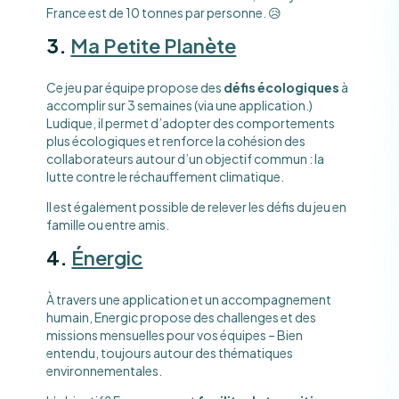
France est de 10 tonnes par personne. 😥
3.
Ma Petite Planète
Ce jeu par équipe propose des
défis écologiques
à
accomplir sur 3 semaines (via une application.)
Ludique, il permet d’adopter des comportements
plus écologiques et renforce la cohésion des
collaborateurs autour d’un objectif commun : la
lutte contre le réchauffement climatique.
Il est également possible de relever les défis du jeu en
famille ou entre amis.
4.
Énergic
À travers une application et un accompagnement
humain, Energic propose des challenges et des
missions mensuelles pour vos équipes – Bien
entendu, toujours autour des thématiques
environnementales.