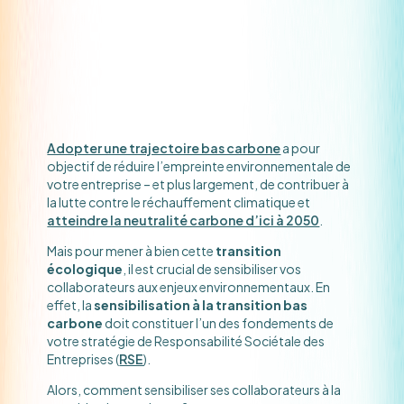
Adopter une trajectoire bas carbone
a pour
objectif de réduire l’empreinte environnementale de
votre entreprise – et plus largement, de contribuer à
la lutte contre le réchauffement climatique et
atteindre la neutralité carbone d’ici à 2050
.
Mais pour mener à bien cette
transition
écologique
, il est crucial de sensibiliser vos
collaborateurs aux enjeux environnementaux. En
effet, la
sensibilisation à la transition bas
carbone
doit constituer l’un des fondements de
votre stratégie de Responsabilité Sociétale des
Entreprises (
RSE
).
Alors, comment sensibiliser ses collaborateurs à la