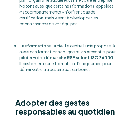
par l’organisme auquel est affilié votre entreprise.
Notons aussi que certaines formations, appelées
« accompagnements » n’offrent pas de
certification, mais visent à développer les
connaissances de vos équipes.
Les formations Lucie
: Le centre Lucie propose là
aussi des formations en ligne ou en présentiel pour
piloter votre
démarche RSE selon l’ISO 26000
.
Il existe même une formation d’une journée pour
définir votre trajectoire bas carbone.
Adopter des gestes
responsables au quotidien