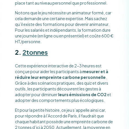
place tant au niveau personnel que professionnel.
Notons que le jeu nécessite un animateur formé, car
cela demande une certaine expertise. Mais sachez
qu’il existe des formations pour devenir animateur.
Pour les salariés et indépendants, la formation dure
une journée (en ligne ou en présentiel) et coûte 600 €
HT/personne.
2.
2tonnes
Cette expérience interactive de 2-3 heures est
conçue pour aider les participants à
mesurer et à
réduire leur empreinte carbone personnelle
.
Grâce à des scénarios pratiques, des quiz et divers
outils, les participants découvrent les gestes à
adopter pour diminuer
leurs émissions de CO2
et
adopter des comportements plus écologiques.
Et pour la petite histoire, ce jeu s’appelle ainsi car,
pour répondre à l’Accord de Paris, il faudrait que
chaque habitant possède une empreinte carbone de
2 tonnes d’ici à 2050. Actuellement, la moyenne en