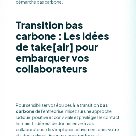
démarche bas carbone.
Transition bas
carbone : Les idées
de take[air] pour
embarquer vos
collaborateurs
Pour sensibiliser vos équipes à la transition
bas
carbone
de l’entreprise, misez sur une approche
ludique, positive et conviviale et privilégiez le contact
humain. L’idée est de donner envie à vos
collaborateurs de s’impliquer activement dans votre
stratégie climat. En prime, vous renforcez la