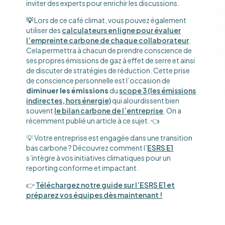
inviter des experts pour enrichir les discussions.
💡
Lors de ce café climat, vous pouvez également
utiliser des
calculateurs en ligne pour évaluer
l’empreinte carbone de chaque collaborateur
.
Cela permettra à chacun de prendre conscience de
ses propres émissions de gaz à effet de serre et ainsi
de discuter de stratégies de réduction. Cette prise
de conscience personnelle est l’occasion de
diminuer les émissions
du
scope 3 (les émissions
indirectes, hors énergie)
qui alourdissent bien
souvent
le bilan carbone de l’entreprise
. On a
récemment publié un article à ce sujet. 👈
💡 Votre entreprise est engagée dans une transition
bas carbone ? Découvrez comment l’
ESRS E1
s’intègre à vos initiatives climatiques pour un
reporting conforme et impactant.
👉
Téléchargez notre guide sur l’ESRS E1 et
préparez vos équipes dès maintenant !