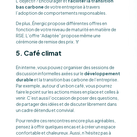
L’objectif ? Encourager et
faciliter la transition
bas carbone
de votre entreprise à travers
l’adoption de comportements responsables.
De plus, Énergic propose différentes offres en
fonction de votre niveau de maturité en matière de
RSE. L’offre “Adaptée” propose même une
cérémonie de remise des prix. 🏅
5. Café climat
En interne, vous pouvez organiser des sessions de
discussion informelles axées sur le
développement
durable
et la transition bas carbone de l’entreprise.
Par exemple, autour d’un bon café, vous pourrez
faire le point sur les actions mises en place et celles à
venir. C’est aussi l’occasion de poser des questions,
de partager des idées et de discuter librement dans
un cadre détendu et convivial.
Pour rendre ces rencontres encore plus agréables,
pensez à offrir quelques encas et à créer un espace
confortable et chaleureux. Aussi, n’hésitez pas à