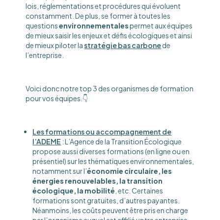
lois, réglementations et procédures qui évoluent
constamment. De plus, se former à toutes les
questions
environnementales
permet aux équipes
de mieux saisir les enjeux et défis écologiques et ainsi
de mieux piloter la
stratégie bas carbone
de
l’entreprise.
Voici donc notre top 3 des organismes de formation
pour vos équipes.👇
Les formations ou accompagnement de
l’ADEME
: L’Agence de la Transition Écologique
propose aussi diverses formations (en ligne ou en
présentiel) sur les thématiques environnementales,
notamment sur l’
économie circulaire, les
énergies renouvelables, la transition
écologique, la mobilité
, etc. Certaines
formations sont gratuites, d’autres payantes.
Néanmoins, les coûts peuvent être pris en charge