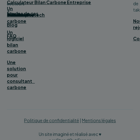
Calculateur Bilan Carbone Entreprise
secteurs
de
Un
tak
Études de cas
bilan
Bâtiment
Service
Tourisme
Distribution
Industrie
Numérique/tech
Collectivité
carbone
No
Blog
rej
Un
FAQ
logiciel
Co
bilan
carbone
Une
solution
pour
consultant
carbone
Politique de confidentialité
|
Mentions légales
Un site imaginé et réalisé avec ♥