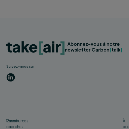
Abonnez-vous à notre
newsletter Carbon
[
talk
]
Suivez-nous sur
LinkedIn
Vous
Parmi
Ressources
À
cherchez
nos
pr