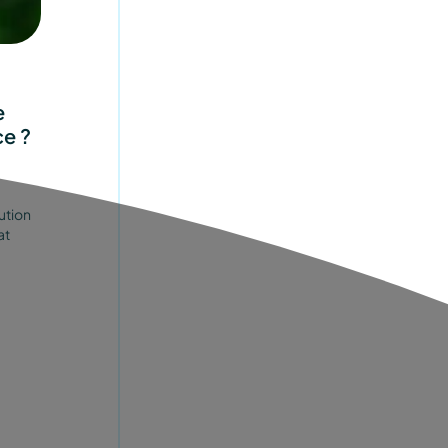
e
ce ?
ution
at