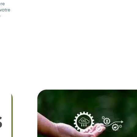
ère
 votre
e