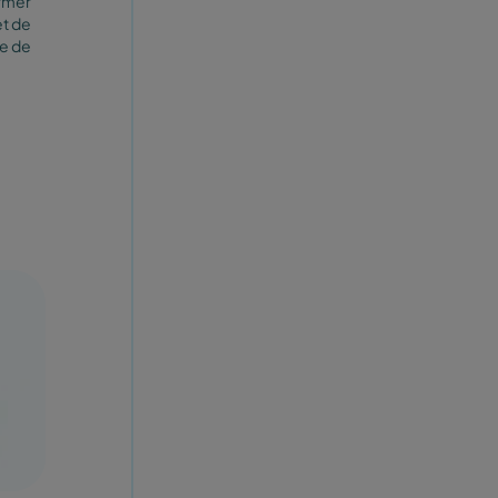
ormer
et de
le de