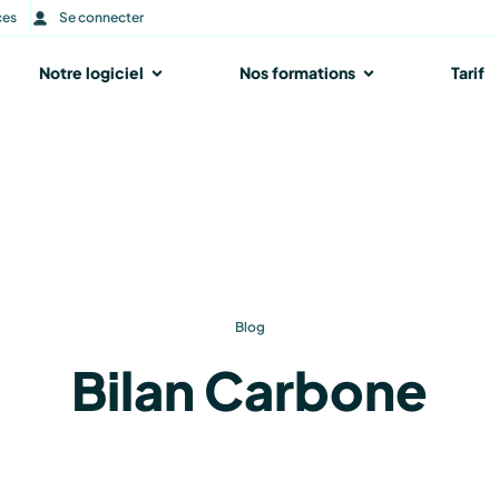
ces
Se connecter
r Notre accompagnement
Notre logiciel
Ouvrir Notre logiciel
Nos formations
Ouvrir Nos form
Tarif
Blog
Bilan Carbone