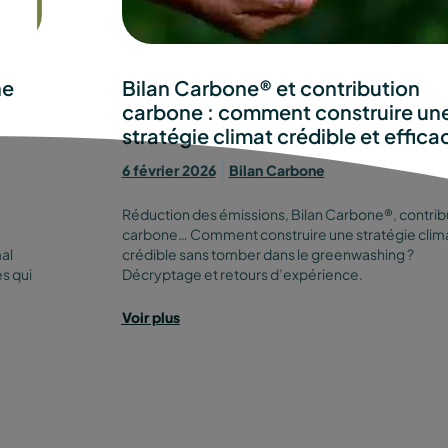
ne
Bilan Carbone® et contribution
carbone : comment construire un
stratégie climat crédible et effica
6 février 2026
Bilan Carbone
Réduction des émissions, Bilan Carbone®, contrib
carbone… Comment construire une stratégie clim
al
crédible sans tomber dans le greenwashing ?
s qui
Décryptage et retours d’expérience.
Voir plus