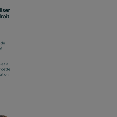
iser
roit
 de
et
e
 et la
 cette
sation