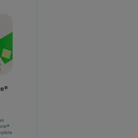
ne®
is
bone®
mplète