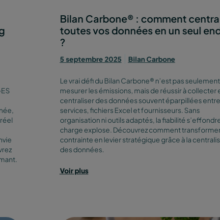
Bilan Carbone® : comment central
ng
toutes vos données en un seul end
?
5 septembre 2025
Bilan Carbone
Le vrai défi du Bilan Carbone® n’est pas seulement
 GES
mesurer les émissions, mais de réussir à collecter 
centraliser des données souvent éparpillées entr
nnée,
services, fichiers Excel et fournisseurs. Sans
réel
organisation ni outils adaptés, la fiabilité s’effondre
charge explose. Découvrez comment transformer
nvie
contrainte en levier stratégique grâce à la centrali
vrez
des données.
rmant.
Voir plus