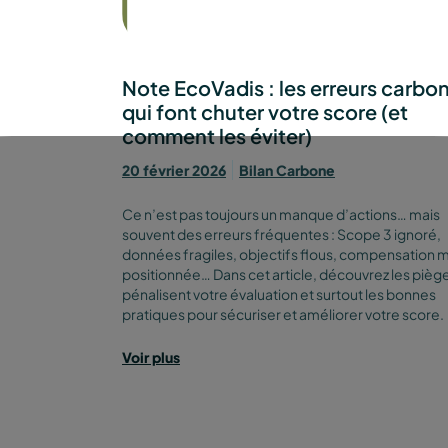
Note EcoVadis : les erreurs carbo
qui font chuter votre score (et
comment les éviter)
20 février 2026
Bilan Carbone
Ce n’est pas toujours un manque d’actions… mais
souvent des erreurs fréquentes : Scope 3 ignoré,
données fragiles, objectifs flous, compensation m
positionnée… Dans cet article, découvrez les piège
pénalisent votre évaluation et surtout les bonnes
pratiques pour sécuriser et améliorer votre score.
Voir plus