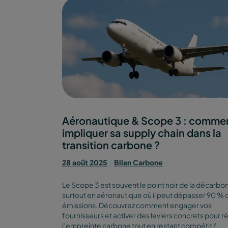
Aéronautique & Scope 3 : comme
impliquer sa supply chain dans la
transition carbone ?
28 août 2025
Bilan Carbone
Le Scope 3 est souvent le point noir de la décarbo
surtout en aéronautique où il peut dépasser 90 % 
émissions. Découvrez comment engager vos
fournisseurs et activer des leviers concrets pour r
l’empreinte carbone tout en restant compétitif.