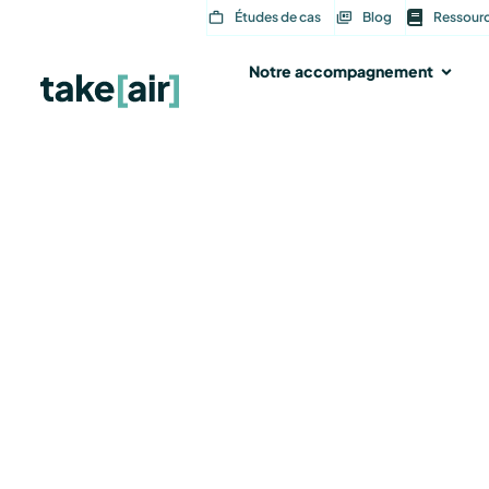
Aller
Études de cas
Blog
Ressour
au
contenu
Notre accompagnement
Ouvri