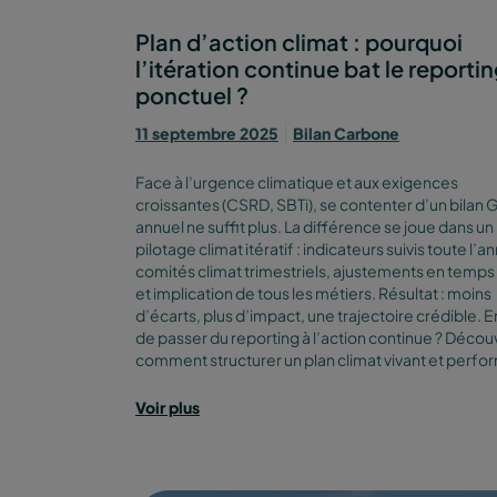
Plan d’action climat : pourquoi
l’itération continue bat le reporti
ponctuel ?
11 septembre 2025
Bilan Carbone
Face à l’urgence climatique et aux exigences
croissantes (CSRD, SBTi), se contenter d’un bilan
annuel ne suffit plus. La différence se joue dans un
pilotage climat itératif : indicateurs suivis toute l’a
comités climat trimestriels, ajustements en temps 
et implication de tous les métiers. Résultat : moins
d’écarts, plus d’impact, une trajectoire crédible. E
de passer du reporting à l’action continue ? Décou
comment structurer un plan climat vivant et perfo
Voir plus