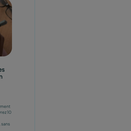
es
n
mment
rez 10
, sans