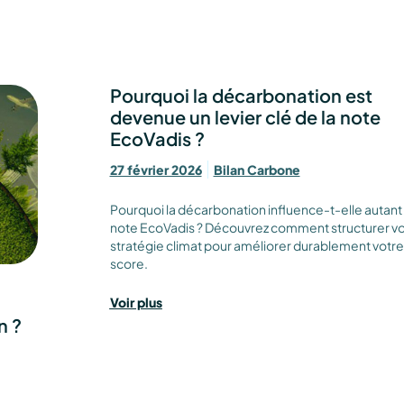
Pourquoi la décarbonation est
Page
Page
Page
Page
Page
Page
Page
devenue un levier clé de la note
EcoVadis ?
27 février 2026
Bilan Carbone
Pourquoi la décarbonation influence-t-elle autant 
note EcoVadis ? Découvrez comment structurer vo
stratégie climat pour améliorer durablement votre
score.
Voir plus
n ?