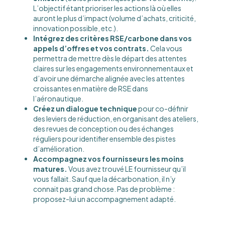
L’objectif étant prioriser les actions là où elles
auront le plus d’impact (volume d’achats, criticité,
innovation possible, etc.).
Intégrez des critères RSE/carbone dans vos
appels d’offres et vos contrats.
Cela vous
permettra de mettre dès le départ des attentes
claires sur les engagements environnementaux et
d’avoir une démarche alignée avec les attentes
croissantes en matière de RSE dans
l’aéronautique.
Créez un dialogue technique
pour co-définir
des leviers de réduction, en organisant des ateliers,
des revues de conception ou des échanges
réguliers pour identifier ensemble des pistes
d’amélioration.
Accompagnez vos fournisseurs les moins
matures.
Vous avez trouvé LE fournisseur qu’il
vous fallait. Sauf que la décarbonation, il n’y
connait pas grand chose. Pas de problème :
proposez-lui un accompagnement adapté.