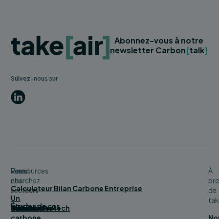
Abonnez-vous à notre
newsletter Carbon
[
talk
]
Suivez-nous sur
LinkedIn
Vous
Parmi
Ressources
À
cherchez
nos
pr
Calculateur Bilan Carbone Entreprise
secteurs
de
Un
tak
Études de cas
bilan
Bâtiment
Service
Tourisme
Distribution
Industrie
Numérique/tech
Collectivité
carbone
No