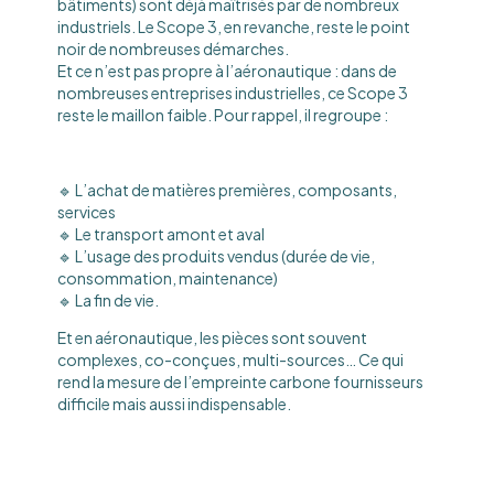
bâtiments) sont déjà maîtrisés par de nombreux
industriels. Le Scope 3, en revanche, reste le point
noir de nombreuses démarches.
Et ce n’est pas propre à l’aéronautique : dans de
nombreuses entreprises industrielles, ce Scope 3
reste le maillon faible. Pour rappel, il regroupe :
🔹 L’achat de matières premières, composants,
services
🔹 Le transport amont et aval
🔹 L’usage des produits vendus (durée de vie,
consommation, maintenance)
🔹 La fin de vie.
Et en aéronautique, les pièces sont souvent
complexes, co-conçues, multi-sources… Ce qui
rend la mesure de l’empreinte carbone fournisseurs
difficile mais aussi indispensable.