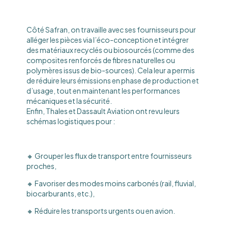
Côté Safran, on travaille avec ses fournisseurs pour
alléger les pièces via l’éco-conception et intégrer
des matériaux recyclés ou biosourcés (comme des
composites renforcés de fibres naturelles ou
polymères issus de bio-sources). Cela leur a permis
de réduire leurs émissions en phase de production et
d’usage, tout en maintenant les performances
mécaniques et la sécurité.
Enfin, Thales et Dassault Aviation ont revu leurs
schémas logistiques pour :
🔸 Grouper les flux de transport entre fournisseurs
proches,
🔸 Favoriser des modes moins carbonés (rail, fluvial,
biocarburants, etc.),
🔸 Réduire les transports urgents ou en avion.