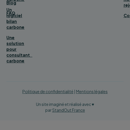
Blog
rej
Un
FAQ
logiciel
Co
bilan
carbone
Une
solution
pour
consultant
carbone
Politique de confidentialité
|
Mentions légales
Un site imaginé et réalisé avec ♥
par
StandOut France