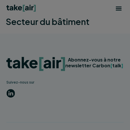
Aller
au
contenu
Secteur du bâtiment
Abonnez-vous à notre
newsletter Carbon
[
talk
]
Suivez-nous sur
LinkedIn