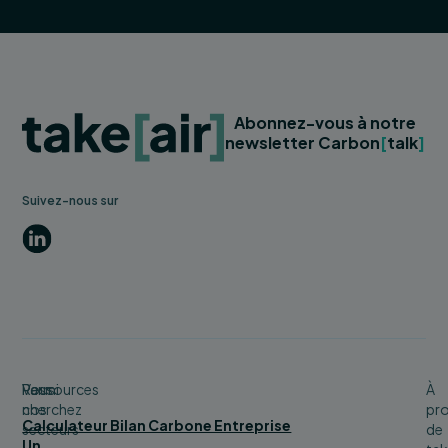
Abonnez-vous à notre
newsletter Carbon
[
talk
]
Suivez-nous sur
LinkedIn
Vous
Parmi
Ressources
À
cherchez
nos
pr
Calculateur Bilan Carbone Entreprise
secteurs
de
Un