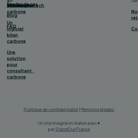
tak
Études de cas
bilan
Bâtiment
Service
Tourisme
Distribution
Industrie
Numérique/tech
Collectivité
carbone
No
Blog
rej
Un
FAQ
logiciel
Co
bilan
carbone
Une
solution
pour
consultant
carbone
Politique de confidentialité
|
Mentions légales
Un site imaginé et réalisé avec ♥
par
StandOut France