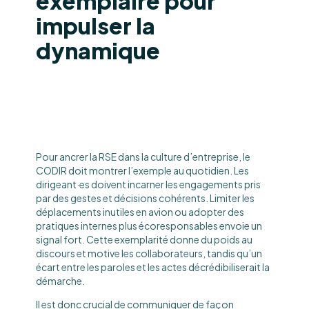
exemplaire pour
impulser la
dynamique
Pour ancrer la RSE dans la culture d’entreprise, le
CODIR doit montrer l’exemple au quotidien. Les
dirigeant·es doivent incarner les engagements pris
par des gestes et décisions cohérents. Limiter les
déplacements inutiles en avion ou adopter des
pratiques internes plus écoresponsables envoie un
signal fort. Cette exemplarité donne du poids au
discours et motive les collaborateurs, tandis qu’un
écart entre les paroles et les actes décrédibiliserait la
démarche.
Il est donc crucial de communiquer de façon