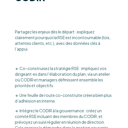
Partagez les enjeux dès le départ : expliquez
clairement pourquoi la RSE est incontournable (lois,
attentes clients, etc.), avec des données clés à
l’appui.
🔹 Co-construisez la stratégie RSE : impliquez vos
dirigeant·es dans l’élaboration du plan, via un atelier
où CODIR et managers définissent ensemble les
priorités et objectifs.
🔹 Une feuille de route co-construite créera bien plus
d’adhésion en interne.
🔹 Intégrez le CODIR à la gouvernance : créez un
comité RSE incluant des membres du CODIR, et
prévoyez un suivi régulier en réunion de direction.
Cela ancrera la démarche dans la gestion courante