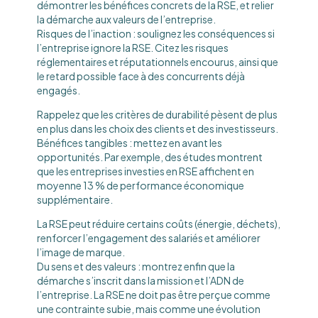
démontrer les bénéfices concrets de la RSE, et relier
la démarche aux valeurs de l’entreprise.
Risques de l’inaction : soulignez les conséquences si
l’entreprise ignore la RSE. Citez les risques
réglementaires et réputationnels encourus, ainsi que
le retard possible face à des concurrents déjà
engagés.
Rappelez que les critères de durabilité pèsent de plus
en plus dans les choix des clients et des investisseurs.
Bénéfices tangibles : mettez en avant les
opportunités. Par exemple, des études montrent
que les entreprises investies en RSE affichent en
moyenne 13 % de performance économique
supplémentaire.
La RSE peut réduire certains coûts (énergie, déchets),
renforcer l’engagement des salariés et améliorer
l’image de marque.
Du sens et des valeurs : montrez enfin que la
démarche s’inscrit dans la mission et l’ADN de
l’entreprise. La RSE ne doit pas être perçue comme
une contrainte subie, mais comme une évolution