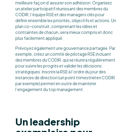
meilleure façon d’assurer son adhésion. Organisez
un atelier participatif réunissant des membres du
CODIR, l’équipe RSE et des managers clés pour
définir ensemble les priorités, objectifs et actions. Un
plan co-construit, comprenant les idées et
contraintes de chacun, sera mieux compris et donc
plus facilement appliqué.
Prévoyez également une gouvernance partagée. Par
exemple, créez un comité de pilotage RSE incluant
des membres du CODIR, qui se réunira régulièrement
pour suivre les progrès et valider les décisions
stratégiques. Inscrire la RSE à l’ordre du jour des
instances de direction (un point trimestriel en CODIR
par exemple) permet en outre de maintenir
l’engagement du top management.
Un leadership