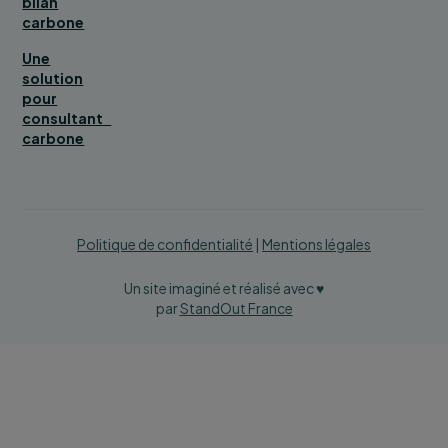
bilan
carbone
Une
solution
pour
consultant
carbone
Politique de confidentialité
|
Mentions légales
Un site imaginé et réalisé avec ♥
par
StandOut France