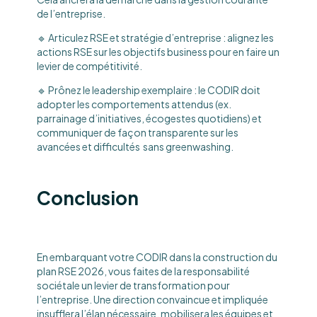
de l’entreprise.
🔹 Articulez RSE et stratégie d’entreprise : alignez les
actions RSE sur les objectifs business pour en faire un
levier de compétitivité.
🔹 Prônez le leadership exemplaire : le CODIR doit
adopter les comportements attendus (ex.
parrainage d’initiatives, écogestes quotidiens) et
communiquer de façon transparente sur les
avancées et difficultés sans greenwashing.
Conclusion
En embarquant votre CODIR dans la construction du
plan RSE 2026, vous faites de la responsabilité
sociétale un levier de transformation pour
l’entreprise. Une direction convaincue et impliquée
insufflera l’élan nécessaire, mobilisera les équipes et