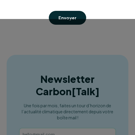
Envoyer
Newsletter
Carbon
[
Talk
]
Une fois par mois, faites un tour d’horizon de
l’actualité climatique directement depuis votre
boîte mail !