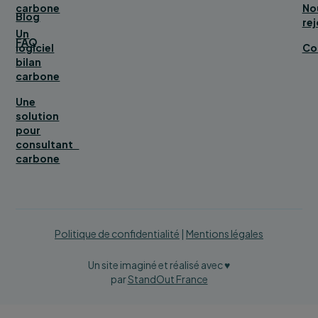
carbone
No
Blog
rej
Un
FAQ
logiciel
Co
bilan
carbone
Une
solution
pour
consultant
carbone
Politique de confidentialité
|
Mentions légales
Un site imaginé et réalisé avec ♥
par
StandOut France