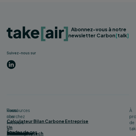
Abonnez-vous à notre
newsletter Carbon
[
talk
]
Suivez-nous sur
LinkedIn
Vous
Parmi
Ressources
À
cherchez
nos
pr
Calculateur Bilan Carbone Entreprise
secteurs
de
Un
tak
Études de cas
bilan
Bâtiment
Service
Tourisme
Distribution
Industrie
Numérique/tech
Collectivité