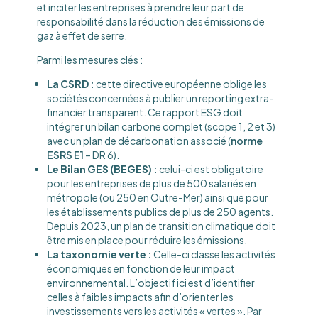
et inciter les entreprises à prendre leur part de
responsabilité dans la réduction des émissions de
gaz à effet de serre.
Parmi les mesures clés :
La CSRD :
cette directive européenne oblige les
sociétés concernées à publier un reporting extra-
financier transparent. Ce rapport ESG doit
intégrer un bilan carbone complet (scope 1, 2 et 3)
avec un plan de décarbonation associé (
norme
ESRS E1
– DR 6).
Le Bilan GES (BEGES) :
celui-ci est obligatoire
pour les entreprises de plus de 500 salariés en
métropole (ou 250 en Outre-Mer) ainsi que pour
les établissements publics de plus de 250 agents.
Depuis 2023, un plan de transition climatique doit
être mis en place pour réduire les émissions.
La taxonomie verte :
Celle-ci classe les activités
économiques en fonction de leur impact
environnemental. L’objectif ici est d’identifier
celles à faibles impacts afin d’orienter les
investissements vers les activités « vertes ». Par