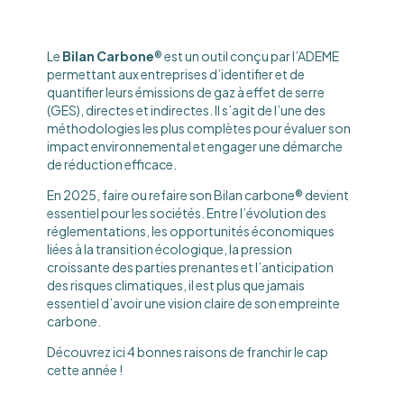
Le
Bilan Carbone
® est un outil conçu par l’ADEME
permettant aux entreprises d’identifier et de
quantifier leurs émissions de gaz à effet de serre
(GES), directes et indirectes. Il s’agit de l’une des
méthodologies les plus complètes pour évaluer son
impact environnemental et engager une démarche
de réduction efficace.
En 2025, faire ou refaire son Bilan carbone® devient
essentiel pour les sociétés. Entre l’évolution des
réglementations, les opportunités économiques
liées à la transition écologique, la pression
croissante des parties prenantes et l’anticipation
des risques climatiques, il est plus que jamais
essentiel d’avoir une vision claire de son empreinte
carbone.
Découvrez ici 4 bonnes raisons de franchir le cap
cette année !