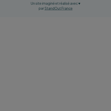
Un site imaginé et réalisé avec ♥
par
StandOut France