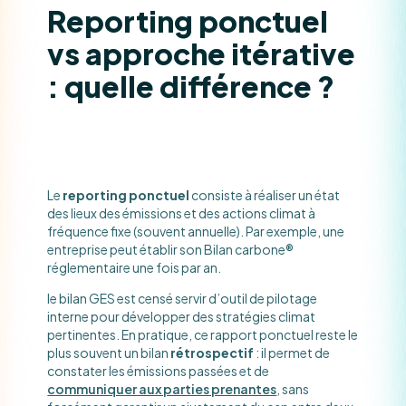
Reporting ponctuel
vs approche itérative
: quelle différence ?
Le
reporting ponctuel
consiste à réaliser un état
des lieux des émissions et des actions climat à
fréquence fixe (souvent annuelle). Par exemple, une
entreprise peut établir son Bilan carbone®
réglementaire une fois par an.
le bilan GES est censé servir d’outil de pilotage
interne pour développer des stratégies climat
pertinentes. En pratique, ce rapport ponctuel reste le
plus souvent un bilan
rétrospectif
: il permet de
constater les émissions passées et de
communiquer aux parties prenantes
, sans