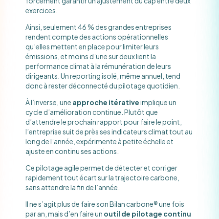
forcément garantir un ajustement du cap entre deux
exercices.
Ainsi, seulement 46 % des grandes entreprises
rendent compte des actions opérationnelles
qu’elles mettent en place pour limiter leurs
émissions, et moins d’une sur deux lient la
performance climat à la rémunération de leurs
dirigeants. Un reporting isolé, même annuel, tend
donc à rester déconnecté du pilotage quotidien.
À l’inverse, une
approche itérative
implique un
cycle d’amélioration continue. Plutôt que
d’attendre le prochain rapport pour faire le point,
l’entreprise suit de près ses indicateurs climat tout au
long de l’année, expérimente à petite échelle et
ajuste en continu ses actions.
Ce pilotage agile permet de détecter et corriger
rapidement tout écart sur la trajectoire carbone,
sans attendre la fin de l’année.
Il ne s’agit plus de faire son Bilan carbone® une fois
par an, mais d’en faire un
outil de pilotage continu