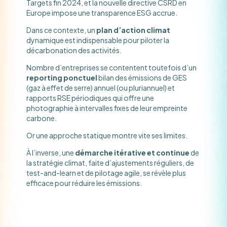
Targets fin 2024, et la nouvelle directive CSRD en
Europe impose une transparence ESG accrue.
Dans ce contexte, un
plan d’action climat
dynamique est indispensable pour piloter la
décarbonation des activités.
Nombre d’entreprises se contentent toutefois d’un
reporting ponctuel
bilan des émissions de GES
(gaz à effet de serre) annuel (ou pluriannuel) et
rapports RSE périodiques qui offre une
photographie à intervalles fixes de leur empreinte
carbone.
Or une approche statique montre vite ses limites.
À l’inverse, une
démarche itérative et continue
de
la stratégie climat, faite d’ajustements réguliers, de
test-and-learn et de pilotage agile, se révèle plus
efficace pour réduire les émissions.