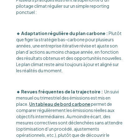
pilotage climat régulier sur un simple reporting
ponctuel :
🔹 Adaptation régulière du plan carbone :
Plutôt
que figer la stratégie bas-carbone pour plusieurs
années, une entreprise itérative révise et ajuste son
plan d’actions au moins chaque année, en fonction
des résultats obtenus et des opportunités nouvelles.
Le plan climat reste ainsi toujours à jour et aligné sur
les réalités du moment.
🔸 Revues fréquentes de la trajectoire :
Un suivi
mensuel ou trimestriel des émissions est mis en
place.
Un tableau de bord carbone
permet de
comparer régulièrement les émissions réelles aux
objectifs intermédiaires. Au moindre écart, des
mesures correctives sont déclenchées sans attendre
(optimisation d’un procédé, ajustements
opérationnels, etc.), plutôt que de découvrir le