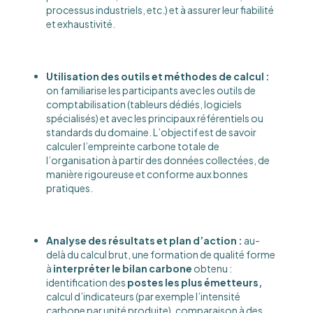
processus industriels, etc.) et à assurer leur fiabilité
et exhaustivité​.
Utilisation des outils et méthodes de calcul :
on familiarise les participants avec les outils de
comptabilisation (tableurs dédiés, logiciels
spécialisés) et avec les principaux référentiels ou
standards du domaine. L’objectif est de savoir
calculer l’empreinte carbone totale de
l’organisation à partir des données collectées, de
manière rigoureuse et conforme aux bonnes
pratiques.
Analyse des résultats et plan d’action :
au-
delà du calcul brut, une formation de qualité forme
à
interpréter le bilan carbone
obtenu :
identification des
postes les plus émetteurs,
calcul d’indicateurs (par exemple l’intensité
carbone par unité produite), comparaison à des