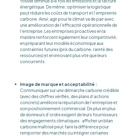
fossile diminue à la fois les émissions et la facture
énergétique. De même, optimiser la logistique
peut réduire les coûts de transport et l’empreinte
carbone. Ainsi, agir pour le climat va de pair avec
une amélioration de l’efficacité opérationnelle de
l’entreprise. Les entreprises proactives en la
matière renforcent également leur compétitivité,
en préparant leur modèle économique aux
contraintes futures (prix du carbone, rareté des
ressources) et en innovant plus vite que leurs
concurrents.
Image de marque et acceptabilité :
Communiquer sur une démarche carbone crédible
(avec des chiffres vérifiés, des plans d’actions
concrets) améliore la réputation de l’entreprise et
son positionnement commercial​. De plus en plus
de donneurs d’ordre exigent de leurs fournisseurs
des engagements climatiques : afficher un bilan
carbone maîtrisé peut faire la différence pour
remporter des marchés ou intégrer certaines