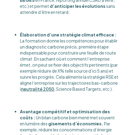
BEGES
en France, reporting annuel CSRD à venir,
etc.) et permet
d’anticiper les évolutions
sans
attendre d’être en retard​.
Élaboration d’une stratégie climat efficace :
La formation donne les compétences pour établir
un diagnostic carbone précis, première étape
indispensable pour construire une feuille de route
climat. En sachant où et comment l’entreprise
émet, on peut se fixer des objectifs pertinents (par
exemple réduire de X% telle source d’ici 5 ans) et
suivre les progrès. Cela alimente la stratégie RSE et
aligne l’entreprise sur les trajectoires bas-carbone
(
neutralité 2050
, Science Based Targets, etc.).
Avantage compétitif et optimisation des
coûts :
Un bilan carbone bien mené met souvent
en lumière des
gisements d’économies.
Par
exemple, réduire les consommations d’énergie