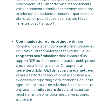
benchmarks, etc. Sur cette base, les apprenants
voient comment formuler des recommandations
et prioriser des actions de réduction (par exemple,
plan d’action pour réduire les émissions liées à
l’énergie ou au transport)​.
Communication et reporting :
enfin, ces
formations abordent comment communiquer les
résultats du bilan en interne et en externe. Savoir
rapporter ses émissions
dans le cadre d’un
rapport RSE ou d’une communication publique est
crucial pour la transparence. On apprend à
présenter un bilan GES de façon claire, à mettre en
valeur les efforts de réduction et à répondre aux
exigences de reporting extra-financier​. Ceci inclut
également la notion de suivi dans le temps : mettre
en place des
indicateurs de suivi
et actualiser
régulièrement le bilan pour mesurer les progrès
accomplis.