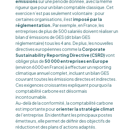
émissions
sur une période donnée, avec la même
rigueur que pour un bilan comptable classique. Cet
exercice n’est pas seulement volontaire : pour
certaines organisations, il est
imposé par la
réglementation.
Par exemple, en France, les
entreprises de plus de 500 salariés doivent réaliser un
bilan d’émissions de GES (dit bilan GES
réglementaire) tous les 4 ans​. De plus, les nouvelles
directives européennes comme la
Corporate
Sustainability Reporting Directive (CSRD)
vont
obliger plus de
50 000 entreprises en Europe
(environ 6000 en France) à effectuer un reporting
climatique annuel complet, incluant un bilan GES
couvrant toutes les émissions directes et indirectes​.
Ces exigences croissantes expliquent pourquoi la
comptabilité carbone est désormais
incontournable.
Au-delà de la conformité, la comptabilité carbone
est importante pour
orienter la stratégie climat
de l’entreprise. En identifiant les principaux postes
émetteurs, elle permet de définir des objectifs de
réduction et des plans d’actions adaptés​.