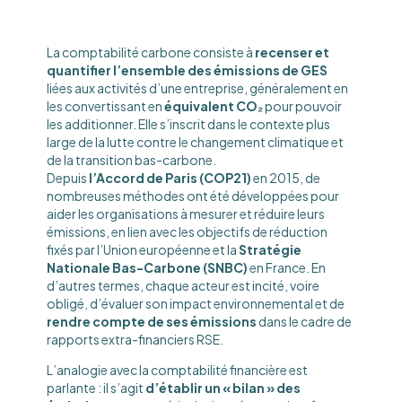
La comptabilité carbone consiste à
recenser et
quantifier l’ensemble des émissions de GES
liées aux activités d’une entreprise, généralement en
les convertissant en
équivalent CO₂
pour pouvoir
les additionner. Elle s’inscrit dans le contexte plus
large de la lutte contre le changement climatique et
de la transition bas-carbone.
Depuis
l’Accord de Paris (COP21)
en 2015, de
nombreuses méthodes ont été développées pour
aider les organisations à mesurer et réduire leurs
émissions, en lien avec les objectifs de réduction
fixés par l’Union européenne et la
Stratégie
Nationale Bas-Carbone (SNBC)
en France​. En
d’autres termes, chaque acteur est incité, voire
obligé, d’évaluer son impact environnemental et de
rendre compte de ses émissions
dans le cadre de
rapports extra-financiers RSE.
L’analogie avec la comptabilité financière est
parlante : il s’agit
d’établir un « bilan » des