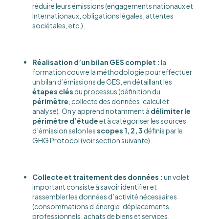
réduire leurs émissions (engagements nationaux et
internationaux, obligations légales, attentes
sociétales, etc.).
Réalisation d’un bilan GES complet :
la
formation couvre la méthodologie pour effectuer
un bilan d’émissions de GES, en détaillant les
étapes clés
du processus (définition du
périmètre
, collecte des données, calcul et
analyse)​. On y apprend notamment à
délimiter le
périmètre d’étude
et à catégoriser les sources
d’émission selon les
scopes 1, 2, 3
définis par le
GHG Protocol (voir section suivante).
Collecte et traitement des données :
un volet
important consiste à savoir identifier et
rassembler les données d’activité nécessaires
(consommations d’énergie, déplacements
professionnels, achats de biens et services,