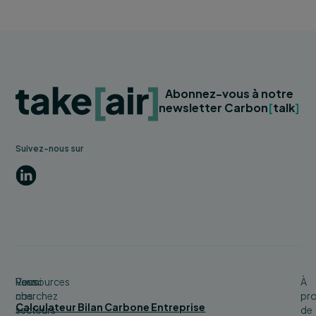
Abonnez-vous à notre
newsletter Carbon
[
talk
]
Suivez-nous sur
LinkedIn
Vous
Parmi
Ressources
À
cherchez
nos
pr
Calculateur Bilan Carbone Entreprise
secteurs
de