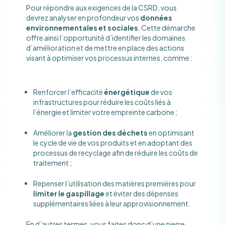
Pour répondre aux exigences de la CSRD, vous
devrez analyser en profondeur vos
données
environnementales et sociales
. Cette démarche
offre ainsi l’opportunité d’identifier les domaines
d’amélioration et de mettre en place des actions
visant à optimiser vos processus internes, comme :
Renforcer l’efficacité
énergétique
de vos
infrastructures pour réduire les coûts liés à
l’énergie et limiter votre empreinte carbone ;
Améliorer la
gestion des déchets
en optimisant
le cycle de vie de vos produits et en adoptant des
processus de recyclage afin de réduire les coûts de
traitement ;
Repenser l’utilisation des matières premières pour
limiter le gaspillage
et éviter des dépenses
supplémentaires liées à leur approvisionnement.
En d’autres termes, vous faites donc d’une pierre