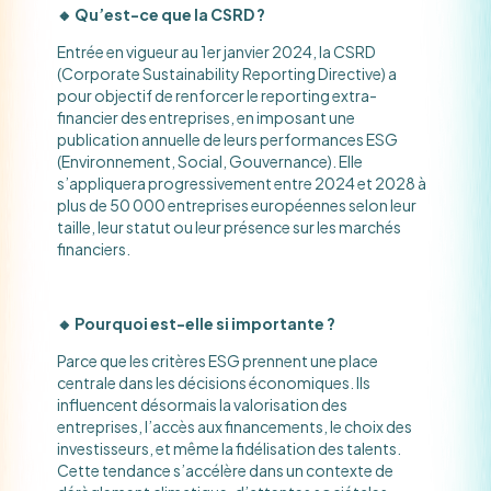
🔸 Qu’est-ce que la CSRD ?
Entrée en vigueur au 1er janvier 2024, la CSRD
(Corporate Sustainability Reporting Directive) a
pour objectif de renforcer le reporting extra-
financier des entreprises, en imposant une
publication annuelle de leurs performances ESG
(Environnement, Social, Gouvernance). Elle
s’appliquera progressivement entre 2024 et 2028 à
plus de 50 000 entreprises européennes selon leur
taille, leur statut ou leur présence sur les marchés
financiers.
🔸 Pourquoi est-elle si importante ?
Parce que les critères ESG prennent une place
centrale dans les décisions économiques. Ils
influencent désormais la valorisation des
entreprises, l’accès aux financements, le choix des
investisseurs, et même la fidélisation des talents.
Cette tendance s’accélère dans un contexte de