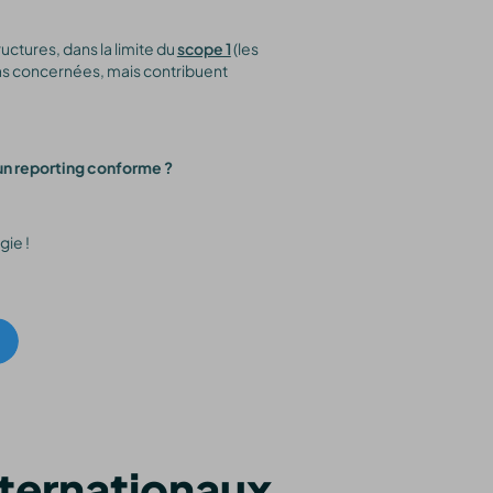
ructures, dans la limite du
scope 1
(les
pas concernées, mais contribuent
un reporting conforme ?
gie !
nternationaux