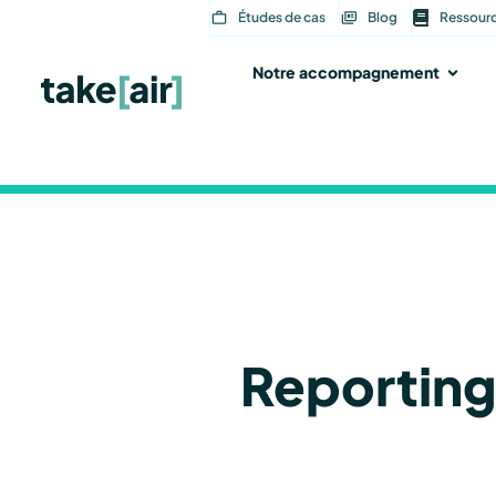
Aller
Études de cas
Blog
Ressour
au
contenu
Notre accompagnement
Ouvri
Reporting