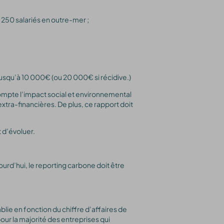
 250 salariés en outre-mer ;
jusqu’à 10 000€ (ou 20 000€ si récidive.)
mpte l’impact social et environnemental
xtra-financières. De plus, ce rapport doit
 d’évoluer.
urd’hui, le reporting carbone doit être
ie en fonction du chiffre d’affaires de
pour la majorité des entreprises qui