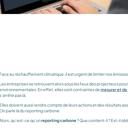
Face au réchauffement climatique, il est urgent de limiter nos émissio
Les entreprises se retrouvent alors sous les feux des projecteurs pou
environnementales. En effet, elles sont contraintes de
mesurer et de 
s’arrête pas là.
Elles doivent aussi rendre compte de leurs actions et des résultats a
On parle là du reporting carbone.
Alors, qu’est-ce qu’un
reporting carbone
? Que contient-il ? Est-il obl