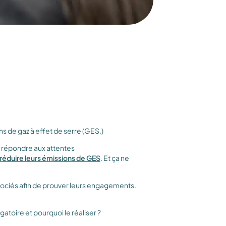
ns de gaz à effet de serre (GES.)
r répondre aux attentes
réduire leurs émissions de GES
. Et ça ne
ssociés afin de prouver leurs engagements.
igatoire et pourquoi le réaliser ?