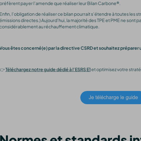
préfèrent payer l’amende que réaliser leur Bilan Carbone®.
Enfin, l’obligation de réaliser ce bilan pourrait s’étendre à toutes les st
émissions directes.) Aujourd’hui, la majorité des TPE et PME ne sont 
considérablement au réchauffement climatique.
Vous êtes concerné(e) par la directive CSRD et souhaitez préparer 
👉
Téléchargez notre guide dédié à l’ESRS E1
et optimisez votre straté
Normes et standards i