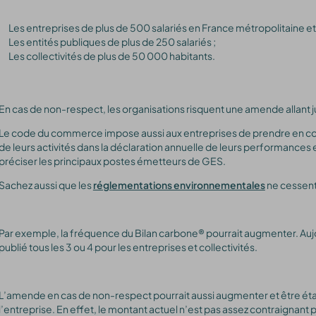
Les entreprises de plus de 500 salariés en France métropolitaine et
Les entités publiques de plus de 250 salariés ;
Les collectivités de plus de 50 000 habitants.
En cas de non-respect, les organisations risquent une amende allant 
Le code du commerce impose aussi aux entreprises de prendre en co
de leurs activités dans la déclaration annuelle de leurs performances e
préciser les principaux postes émetteurs de GES.
Sachez aussi que les
réglementations environnementales
ne cessent
Par exemple, la fréquence du Bilan carbone® pourrait augmenter. Aujo
publié tous les 3 ou 4 pour les entreprises et collectivités.
L’amende en cas de non-respect pourrait aussi augmenter et être établ
l’entreprise. En effet, le montant actuel n’est pas assez contraignant 