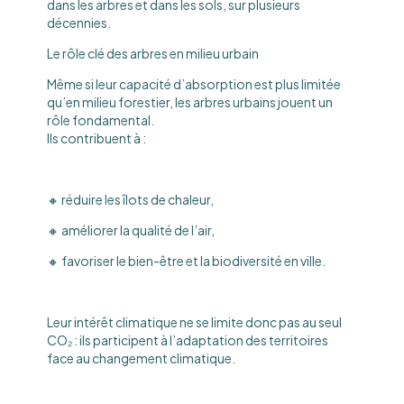
dans les arbres et dans les sols, sur plusieurs
décennies.
Le rôle clé des arbres en milieu urbain
Même si leur capacité d’absorption est plus limitée
qu’en milieu forestier, les arbres urbains jouent un
rôle fondamental.
Ils contribuent à :
🔸 réduire les îlots de chaleur,
🔸 améliorer la qualité de l’air,
🔸 favoriser le bien-être et la biodiversité en ville.
Leur intérêt climatique ne se limite donc pas au seul
CO₂ : ils participent à l’adaptation des territoires
face au changement climatique.