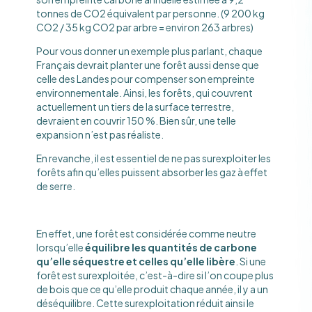
tonnes de CO2 équivalent par personne. (9 200 kg
CO2 / 35 kg CO2 par arbre = environ 263 arbres)
Pour vous donner un exemple plus parlant, chaque
Français devrait planter une forêt aussi dense que
celle des Landes pour compenser son empreinte
environnementale. Ainsi, les forêts, qui couvrent
actuellement un tiers de la surface terrestre,
devraient en couvrir 150 %. Bien sûr, une telle
expansion n’est pas réaliste.
En revanche, il est essentiel de ne pas surexploiter les
forêts afin qu’elles puissent absorber les gaz à effet
de serre.
En effet, une forêt est considérée comme neutre
lorsqu’elle
équilibre les quantités de carbone
qu’elle séquestre et celles qu’elle libère
. Si une
forêt est surexploitée, c’est-à-dire si l’on coupe plus
de bois que ce qu’elle produit chaque année, il y a un
déséquilibre. Cette surexploitation réduit ainsi le