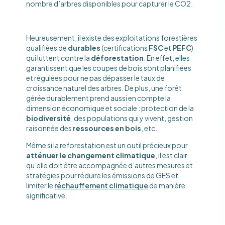
nombre d’arbres disponibles pour capturer le CO2.
Heureusement, il existe des exploitations forestières
qualifiées de
durables
(certifications
FSC
et
PEFC
)
qui luttent contre la
déforestation
. En effet, elles
garantissent que les coupes de bois sont planifiées
et régulées pour ne pas dépasser le taux de
croissance naturel des arbres. De plus, une forêt
gérée durablement prend aussi en compte la
dimension économique et sociale : protection de la
biodiversité
, des populations qui y vivent, gestion
raisonnée des
ressources en bois
, etc.
Même si la reforestation est un outil précieux pour
atténuer le changement climatique
, il est clair
qu’elle doit être accompagnée d’autres mesures et
stratégies pour réduire les émissions de GES et
limiter le
réchauffement climatique
de manière
significative.