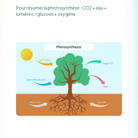
Pour résumer la photosynthèse : CO2 + eau +
lumière 👉 glucose + oxygène.