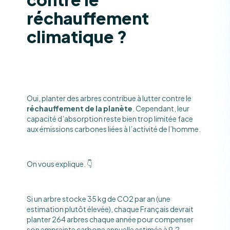
réchauffement
climatique ?
Oui, planter des arbres contribue à lutter contre le
réchauffement de la planète
. Cependant, leur
capacité d’absorption reste bien trop limitée face
aux émissions carbones liées à l’activité de l’homme.
On vous explique. 👇
Si un arbre stocke 35 kg de CO2 par an (une
estimation plutôt élevée), chaque Français devrait
planter 264 arbres chaque année pour compenser
son empreinte carbone annuelle estimée à 9,2