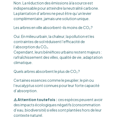
Non. La réduction des émissions à la source est
indispensable pour atteindre la neutralité carbone.
La plantation d’arbres ne peut être qu’un levier
complémentaire, jamais une solution unique.
Les arbres en ville absorbent-ils moins de CO₂ ?
Oui. En milieu urbain, la chaleur, la pollution et les
contraintes de sol réduisent l’efficacité de
l’absorption du CO₂.
Cependant, leurs bénéfices urbains restent majeurs :
rafraîchissement des villes, qualité de vie, adaptation
climatique.
Quels arbres absorbent le plus de CO₂ ?
Certaines essences comme le peuplier, le pin ou
l’eucalyptus sont connues pour leur forte capacité
d’absorption.
⚠️ Attention toutefois :
ces espèces peuvent avoir
des impacts écologiques négatifs (consommation
d’eau, biodiversité) si elles sont plantées hors de leur
contexte naturel.