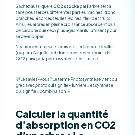
Sachez aussi que le
CO2 stocké
par l’arbre sert à
faire pousser ses différentes parties : racines, tronc,
branches, écorces feuilles, épines, fleurs et fruits.
Ainsi, les arbres en pleine croissance absorbent plus
de carbone que ceux plus âgés, car ils l’utilisent pour
se développer
Néanmoins, un jeune semis possède peu de feuilles
(ou peu d’aiguilles) et donc consomme moins de
CO2 puisque la photosynthèse est limitée.
💡 Le saviez-vous ? Le terme
Photosynthèse
vient du
grec avec
photo
qui signifie « lumière » et
synthèse
qui signifie « combinaison. »
Calculer la quantité
d’absorption en CO2