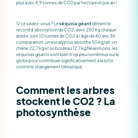
plus avec 4,9 tonnes de CO2 par hectare et par an !
💡 Le saviez-vous ? Le
séquoia géant
détient le
record d’absorption de CO2, avec 250 kg chaque
année, soit 10 tonnes de CO2 à l’âge de 40 ans. En
comparaison, un eucalyptus absorbe 50 kg/an, un
chêne 22,7 kg et un bouleau 12,7 kg Néanmoins, les
séquoias géants sont bien trop peu nombreux sur le
globe pour contribuer significativement à la lutte
contre le changement climatique.
Comment les arbres
stockent le CO2 ? La
photosynthèse