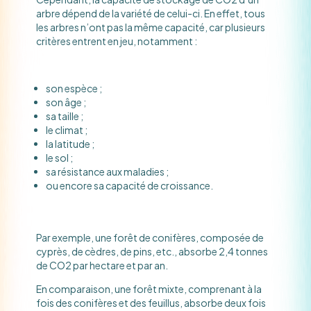
arbre dépend de la variété de celui-ci. En effet, tous
les arbres n’ont pas la même capacité, car plusieurs
critères entrent en jeu, notamment :
son espèce ;
son âge ;
sa taille ;
le climat ;
la latitude ;
le sol ;
sa résistance aux maladies ;
ou encore sa capacité de croissance.
Par exemple, une forêt de conifères, composée de
cyprès, de cèdres, de pins, etc., absorbe 2,4 tonnes
de CO2 par hectare et par an.
En comparaison, une forêt mixte, comprenant à la
fois des conifères et des feuillus, absorbe deux fois