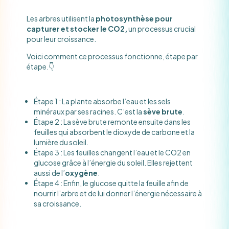
Les arbres utilisent la
photosynthèse pour
capturer et stocker le CO2,
un processus crucial
pour leur croissance.
Voici comment ce processus fonctionne, étape par
étape.👇
Étape 1 : La plante absorbe l’eau et les sels
minéraux par ses racines. C’est la
sève brute
.
Étape 2 : La sève brute remonte ensuite dans les
feuilles qui absorbent le dioxyde de carbone et la
lumière du soleil.
Étape 3 : Les feuilles changent l’eau et le CO2 en
glucose grâce à l’énergie du soleil. Elles rejettent
aussi de l’
oxygène
.
Étape 4 : Enfin, le glucose quitte la feuille afin de
nourrir l’arbre et de lui donner l’énergie nécessaire à
sa croissance.