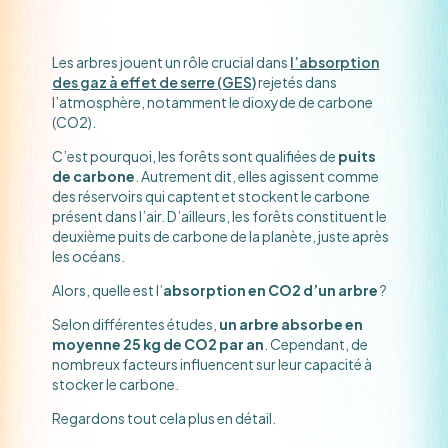
Les arbres jouent un rôle crucial dans
l’absorption
des gaz à effet de serre (GES)
rejetés dans
l’atmosphère, notamment le dioxyde de carbone
(CO2).
C’est pourquoi, les forêts sont qualifiées de
puits
de carbone
. Autrement dit, elles agissent comme
des réservoirs qui captent et stockent le carbone
présent dans l’air. D’ailleurs, les forêts constituent le
deuxième puits de carbone de la planète, juste après
les océans.
Alors, quelle est l’
absorption en CO2 d’un arbre
?
Selon différentes études,
un arbre absorbe en
moyenne 25 kg de CO2 par an
. Cependant, de
nombreux facteurs influencent sur leur capacité à
stocker le carbone.
Regardons tout cela plus en détail.