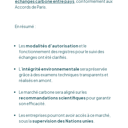
échanges carbone entre pays
, conformément aux
Accords de Paris.
En résumé :
Les
modalités d’autorisation
et le
fonctionnement des registres pour le suivi des
échanges ont été clarifiés.
L’
intégrité environnementale
sera préservée
grâce à des examens techniques transparents et
réalisés en amont.
Le marché carbone sera aligné sur les
recommandations scientifiques
pour garantir
son efficacité.
Les entreprises pourront avoir accès à ce marché,
sous la
supervision des Nations unies
.