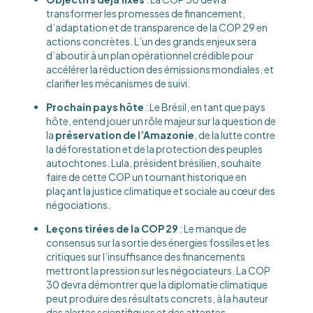
transformer les promesses de financement,
d’adaptation et de transparence de la COP 29 en
actions concrètes. L’un des grands enjeux sera
d’aboutir à un plan opérationnel crédible pour
accélérer la réduction des émissions mondiales, et
clarifier les mécanismes de suivi.
Prochain pays hôte
: Le Brésil, en tant que pays
hôte, entend jouer un rôle majeur sur la question de
la
préservation de l’Amazonie
, de la lutte contre
la déforestation et de la protection des peuples
autochtones. Lula, président brésilien, souhaite
faire de cette COP un tournant historique en
plaçant la justice climatique et sociale au cœur des
négociations.
Leçons tirées de la COP 29
: Le manque de
consensus sur la sortie des énergies fossiles et les
critiques sur l’insuffisance des financements
mettront la pression sur les négociateurs. La COP
30 devra démontrer que la diplomatie climatique
peut produire des résultats concrets, à la hauteur
des alertes scientifiques et des attentes