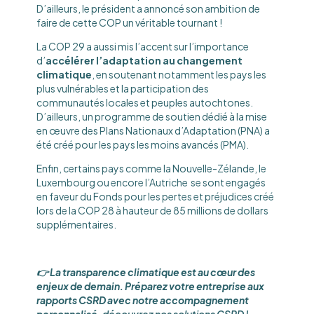
D’ailleurs, le président a annoncé son ambition de
faire de cette COP un véritable tournant !
La COP 29 a aussi mis l’accent sur l’importance
d’
accélérer l’adaptation au changement
climatique
, en soutenant notamment les pays les
plus vulnérables et la participation des
communautés locales et peuples autochtones.
D’ailleurs, un programme de soutien dédié à la mise
en œuvre des Plans Nationaux d’Adaptation (PNA) a
été créé pour les pays les moins avancés (PMA).
Enfin, certains pays comme la Nouvelle-Zélande, le
Luxembourg ou encore l’Autriche se sont engagés
en faveur du Fonds pour les pertes et préjudices créé
lors de la COP 28 à hauteur de 85 millions de dollars
supplémentaires.
👉 La transparence climatique est au cœur des
enjeux de demain. Préparez votre entreprise aux
rapports CSRD avec notre accompagnement