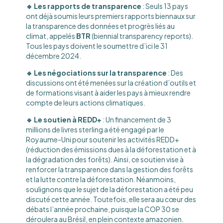
🔹 Les rapports de transparence
: Seuls 13 pays
ont déjà soumis leurs premiers rapports biennaux sur
la transparence des données et progrès liés au
climat, appelés
BTR
(biennial transparency reports).
Tous les pays doivent le soumettre d’ici le 31
décembre 2024.
🔹 Les négociations sur la transparence
: Des
discussions ont été menées sur la création d’outils et
de formations visant à aider les pays à mieux rendre
compte de leurs actions climatiques.
🔹 Le soutien à REDD+
: Un financement de 3
millions de livres sterling a été engagé par le
Royaume-Uni pour soutenir les activités REDD+
(réduction des émissions dues à la déforestation et à
la dégradation des forêts). Ainsi, ce soutien vise à
renforcer la transparence dans la gestion des forêts
et la lutte contre la déforestation. Néanmoins,
soulignons que le sujet de la déforestation a été peu
discuté cette année. Toutefois, elle sera au cœur des
débats l’année prochaine, puisque la COP 30 se
déroulera au Brésil, en plein contexte amazonien.