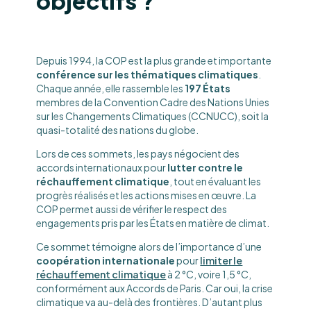
objectifs ?
Depuis 1994, la COP est la plus grande et importante
conférence sur les thématiques climatiques
.
Chaque année, elle rassemble les
197 États
membres de la Convention Cadre des Nations Unies
sur les Changements Climatiques (CCNUCC), soit la
quasi-totalité des nations du globe.
Lors de ces sommets, les pays négocient des
accords internationaux pour
lutter contre le
réchauffement climatique
, tout en évaluant les
progrès réalisés et les actions mises en œuvre. La
COP permet aussi de vérifier le respect des
engagements pris par les États en matière de climat.
Ce sommet témoigne alors de l’importance d’une
coopération internationale
pour
limiter le
réchauffement climatique
à 2 °C, voire 1,5 °C,
conformément aux Accords de Paris. Car oui, la crise
climatique va au-delà des frontières. D’autant plus