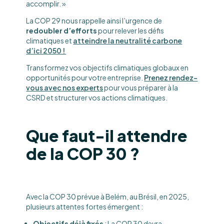
accomplir. »
La COP 29 nous rappelle ainsi l’urgence de
redoubler d’efforts
pour relever les défis
climatiques et
atteindre la neutralité carbone
d’ici 2050 !
Transformez vos objectifs climatiques globaux en
opportunités pour votre entreprise.
Prenez rendez-
vous avec nos experts
pour vous préparer à la
CSRD et structurer vos actions climatiques.
Que faut-il attendre
de la COP 30 ?
Avec la COP 30 prévue à Belém, au Brésil, en 2025,
plusieurs attentes fortes émergent :
Objectifs déjà fixés
: La COP 30 devra