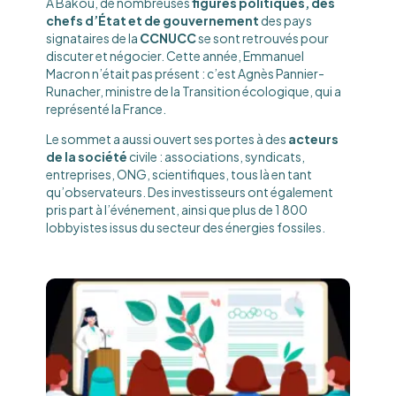
À Bakou, de nombreuses
figures politiques, des
chefs d’État et de gouvernement
des pays
signataires de la
CCNUCC
se sont retrouvés pour
discuter et négocier. Cette année, Emmanuel
Macron n’était pas présent : c’est Agnès Pannier-
Runacher, ministre de la Transition écologique, qui a
représenté la France.
Le sommet a aussi ouvert ses portes à des
acteurs
de la société
civile : associations, syndicats,
entreprises, ONG, scientifiques, tous là en tant
qu’observateurs. Des investisseurs ont également
pris part à l’événement, ainsi que plus de 1 800
lobbyistes issus du secteur des énergies fossiles.