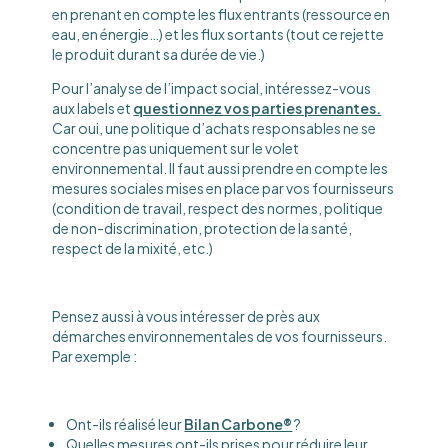
en prenant en compte les flux entrants (ressource en
eau, en énergie…) et les flux sortants (tout ce rejette
le produit durant sa durée de vie.)
Pour l’analyse de l’impact social, intéressez-vous
aux labels et
questionnez vos parties prenantes.
Car oui, une politique d’achats responsables ne se
concentre pas uniquement sur le volet
environnemental. Il faut aussi prendre en compte les
mesures sociales mises en place par vos fournisseurs
(condition de travail, respect des normes, politique
de non-discrimination, protection de la santé,
respect de la mixité, etc.)
Pensez aussi à vous intéresser de près aux
démarches environnementales de vos fournisseurs.
Par exemple :
Ont-ils réalisé leur
Bilan Carbone®
?
Quelles mesures ont-ils prises pour réduire leur