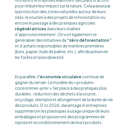
nombre d’entreprises élaborent des plans d’action
pour réduire leur impact sur la nature. Cela passe par
la protection des zones naturelles autour de leurs
sites, le soutien à des projets de reforestation ou
encore le passage à des pratiques agricoles
régénératrices
dans leurs chaînes
d’approvisionnement. On voit également se
généraliser des initiatives de
“zéro déforestation”
et d’achats responsables de matières premières
(bois, papier, huile de palme, etc.), afin de préserver
les forêts et la biodiversité.
En parallèle,
l’économie circulaire
continue de
gagner du terrain. Le modèle du « produire-
consommer-jeter » fait place à des pratiques plus
durables : réduction des déchets à la source,
recyclage, réemploi et allongement de la durée de vie
des produits. D’ici 2026, davantage d’entreprises
supprimeront les plastiques à usage unique de leurs
emballages et proposeront des programmes de
reprise et reconditionnement de leurs produits.