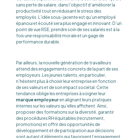
sans perte de salaire, dans l’objectif d’améliorer la
productivité tout en réduisant le stress des
employés. L’idée sous-jacente est qu’un employé
épanoui et écouté sera plus engagé et innovant. D’un
point de vue RSE, prendre soin de ses salariés est à la
fois une responsabilité morale et un gage de
performance durable.
Par ailleurs, la nouvelle génération de travailleurs
attend des engagements concrets de la part de ses
employeurs. Les jeunes talents, en particulier,
n’hésitent plus à choisir leur entreprise en fonction
de ses valeurs et de son impact sociétal. Cette
tendance oblige les entreprises à soigner leur
marque employeur
en alignant leurs pratiques
internes sur les valeurs qu’elles affichent. Ainsi,
proposer des formations sur la diversité, garantir
des procédures RH équitables (recrutement,
promotions) et offrir des opportunités de
développement et de participation aux décisions
sont autant d’éléments qui favorisent l’engagement