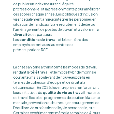
de publier un index mesurant l’égalité
professionnelle, et la pression monte pour améliorer
ces scores chaque année. Les politiques d’inclusion
visent également à mieux intégrer les personnes en
situation de handicap (via le recrutement dédié ou
l’aménagement de postes de travail) et à valoriser
la
diversité
des parcours.
Les
conditions de travail
et le bien-être des
employés seront aussi au centre des
préoccupations RSE.
La crise sanitaire a transformé les modes de travail,
rendant le
télétravail
et le mode hybride monnaie
courante, mais soulevant de nouveaux défis en
termes de cohésion d’équipe et de droit à la
déconnexion. En 2026, les entreprises renforceront
leurs initiatives de
qualité de vie au travail
: horaires
de travail flexibles, programmes de soutien à la santé
mentale, prévention du burnout, encouragement de
l’équilibre vie professionnelle/vie personnelle, etc.
Certaines expérimentent même la semaine de 4 jours