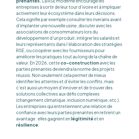
prenantes.
La RSE moderne encourage les
entreprises à sortir de leur tour d’ivoire et à impliquer
activement leur écosystème dans leurs décisions.
Cela signifie par exemple consulter les riverains avant
d’implanter une nouvelle usine, discuter avec les
associations de consommateurs lors du
développement d’un produit, intégrer les salariés et
leurs représentants dans l’élaboration des stratégies
RSE, ou coopérer avec les fournisseurs pour
améliorer les pratiques tout au long de la chaîne de
valeur. En 2026, cette
co-construction
avec les
parties prenantes deviendra la norme des projets
réussis. Non seulement cela permet de mieux
identifier les attentes et d’éviter les conflits, mais
c’est aussi un moyen d’innover et de trouver des
solutions collectives aux défis complexes
(changement climatique, inclusion numérique, etc.).
Les entreprises qui entretiennent une relation de
confiance avec leurs parties prenantes en retirent un
avantage : elles gagnent en
légitimité
et en
résilience
.