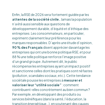
Enfin, la RSE de 2026 sera fortement guidée par les
attentes de la société civile.
Jamais la population
n’a été aussi sensible aux questions de
développement durable, d’équité et d’éthique des
entreprises. Les consommateurs, en particulier,
expriment clairement leur préférence pour les
marques responsables. D’après une étude d’opinion,
90 % des Français
disent apprécier davantage les
entreprises qui ont une bonne politique RSE, et pour
88 % une telle politique renforce l’image positive
d’un grand groupe. Autrement dit, le public
récompense les entreprises ayant un impact positif
et sanctionne celles dont les pratiques sont néfastes
(pollution, scandales sociaux, etc.). Cette tendance
sociétale pousse les entreprises à
mesurer et
valoriser leur “utilité sociale”
: comment
contribuent-elles concrètement au bien commun ?
Par exemple, en développant des produits ou
services bénéfiques (dans la santé, l’éducation, la
transition énergétique…), en soutenant des causes