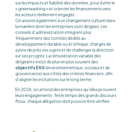
sur les impacts et fiabilité des données, pour éviter le
« greenwashing » et orienter les financements vers
les acteurs réellement engagés.
On assiste également à un changement culturel dans
la manière dont les entreprises sont dirigées. Les
conseils d’administration intègrent plus
fréquemment des comités dédiés au
développement durable ou à l’éthique, chargés de
suivre de près ces sujets et de challenger la direction
sur ses progrès. La rémunération variable des
dirigeants inclut de plus en plus souvent des
objectifs ESG
(environnementaux, sociaux et de
gouvernance) aux côtés des critères financiers, afin
d’aligner les incitations sur le long terme.
En 2026, on attend des entreprises qu’elles prouvent
leurs engagements : fini le temps des grands discours
flous, chaque allégation doit pouvoir être vérifiée.