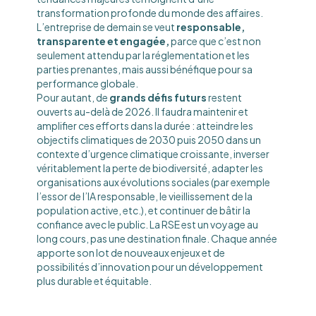
transformation profonde du monde des affaires.
L’entreprise de demain se veut
responsable,
transparente et engagée,
parce que c’est non
seulement attendu par la réglementation et les
parties prenantes, mais aussi bénéfique pour sa
performance globale.
Pour autant, de
grands défis futurs
restent
ouverts au-delà de 2026. Il faudra maintenir et
amplifier ces efforts dans la durée : atteindre les
objectifs climatiques de 2030 puis 2050 dans un
contexte d’urgence climatique croissante, inverser
véritablement la perte de biodiversité, adapter les
organisations aux évolutions sociales (par exemple
l’essor de l’IA responsable, le vieillissement de la
population active, etc.), et continuer de bâtir la
confiance avec le public. La RSE est un voyage au
long cours, pas une destination finale. Chaque année
apporte son lot de nouveaux enjeux et de
possibilités d’innovation pour un développement
plus durable et équitable.