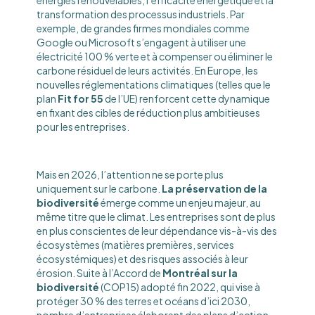
énergies renouvelables, l’efficacité énergétique et la
transformation des processus industriels. Par
exemple, de grandes firmes mondiales comme
Google ou Microsoft s’engagent à utiliser une
électricité 100 % verte et à compenser ou éliminer le
carbone résiduel de leurs activités. En Europe, les
nouvelles réglementations climatiques (telles que le
plan
Fit for 55
de l’UE) renforcent cette dynamique
en fixant des cibles de réduction plus ambitieuses
pour les entreprises.
Mais en 2026, l’attention ne se porte plus
uniquement sur le carbone.
La préservation de la
biodiversité
émerge comme un enjeu majeur, au
même titre que le climat. Les entreprises sont de plus
en plus conscientes de leur dépendance vis-à-vis des
écosystèmes (matières premières, services
écosystémiques) et des risques associés à leur
érosion. Suite à l’Accord de
Montréal sur la
biodiversité
(COP15) adopté fin 2022, qui vise à
protéger 30 % des terres et océans d’ici 2030,