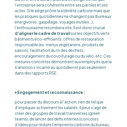
l’entreprise sera cohérente entre ses paroles et ses
actes. Si le siège prône la sobriété carbone mais que
les pratiques quotidiennes ne changent pas (bureaux
énergivores, gaspillage, voyages inutiles…),
l’enthousiasme retombera vite. Il est donc crucial
d’aligner le cadre de travail
sur les objectifs verts :
bâtiments éco-efficients, offres de restauration
responsable (ex. menus végétariens, produits de
saison), facilitation du tri des déchets,
encouragement du covoiturage ou du vélo, etc. Ces
mesures concrètes démontrent aux employés que la
transition s’incarne au quotidien et pas seulement
dans des rapports RSE.
♦️ Engagement et reconnaissance :
pour passer du discours à l’action, rien de tel que
d’impliquer activement les salariés. Il peut s’agir de
créer des groupes de travail transverses (green
teams), de lancer des défis internes (concours
d’idées pour réduire l’empreinte carbone du bureau,