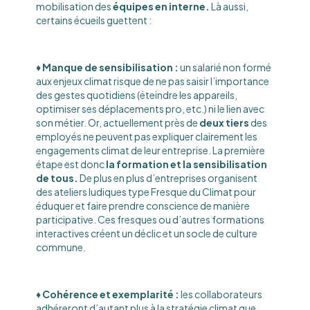
mobilisation des
équipes en interne.
Là aussi,
certains écueils guettent :
♦️ Manque de sensibilisation :
un salarié non formé
aux enjeux climat risque de ne pas saisir l’importance
des gestes quotidiens (éteindre les appareils,
optimiser ses déplacements pro, etc.) ni le lien avec
son métier. Or, actuellement près de
deux tiers
des
employés ne peuvent pas expliquer clairement les
engagements climat de leur entreprise​. La première
étape est donc
la formation et la sensibilisation
de tous.
De plus en plus d’entreprises organisent
des ateliers ludiques type Fresque du Climat pour
éduquer et faire prendre conscience de manière
participative. Ces fresques ou d’autres formations
interactives créent un déclic et un socle de culture
commune.
♦️ Cohérence et exemplarité :
les collaborateurs
adhéreront d’autant plus à la stratégie climat que