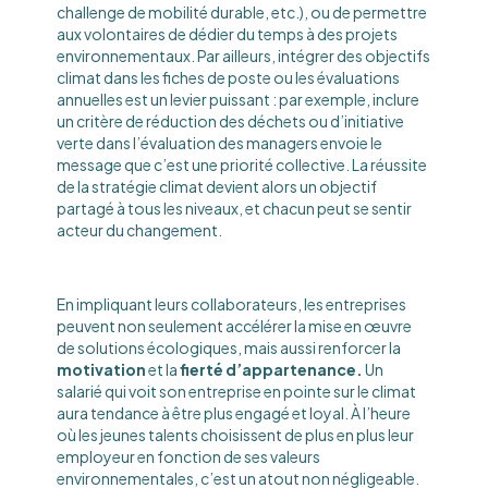
challenge de mobilité durable, etc.), ou de permettre
aux volontaires de dédier du temps à des projets
environnementaux. Par ailleurs, intégrer des objectifs
climat dans les fiches de poste ou les évaluations
annuelles est un levier puissant : par exemple, inclure
un critère de réduction des déchets ou d’initiative
verte dans l’évaluation des managers envoie le
message que c’est une priorité collective. La réussite
de la stratégie climat devient alors un objectif
partagé à tous les niveaux, et chacun peut se sentir
acteur du changement.
En impliquant leurs collaborateurs, les entreprises
peuvent non seulement accélérer la mise en œuvre
de solutions écologiques, mais aussi renforcer la
motivation
et la
fierté d’appartenance.
Un
salarié qui voit son entreprise en pointe sur le climat
aura tendance à être plus engagé et loyal. À l’heure
où les jeunes talents choisissent de plus en plus leur
employeur en fonction de ses valeurs
environnementales, c’est un atout non négligeable.