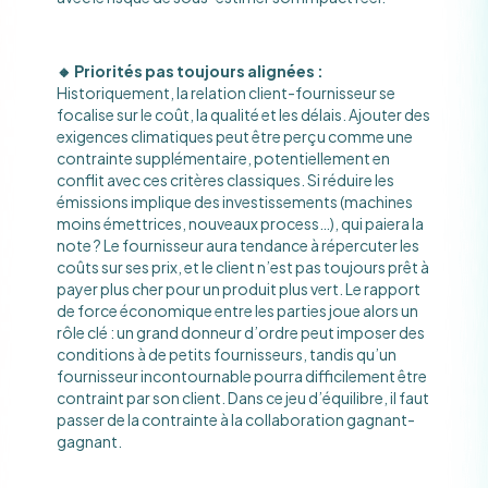
🔸 Priorités pas toujours alignées :
Historiquement, la relation client-fournisseur se
focalise sur le coût, la qualité et les délais. Ajouter des
exigences climatiques peut être perçu comme une
contrainte supplémentaire, potentiellement en
conflit avec ces critères classiques​. Si réduire les
émissions implique des investissements (machines
moins émettrices, nouveaux process…), qui paiera la
note ? Le fournisseur aura tendance à répercuter les
coûts sur ses prix, et le client n’est pas toujours prêt à
payer plus cher pour un produit plus vert​. Le rapport
de force économique entre les parties joue alors un
rôle clé : un grand donneur d’ordre peut imposer des
conditions à de petits fournisseurs, tandis qu’un
fournisseur incontournable pourra difficilement être
contraint par son client. Dans ce jeu d’équilibre, il faut
passer de la contrainte à la collaboration gagnant-
gagnant.