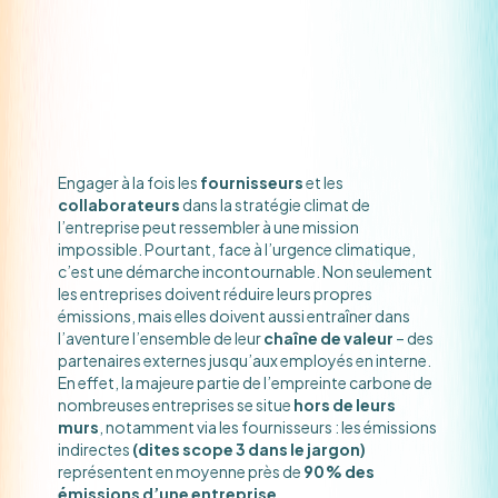
Engager à la fois les
fournisseurs
et les
collaborateurs
dans la stratégie climat de
l’entreprise peut ressembler à une mission
impossible. Pourtant, face à l’urgence climatique,
c’est une démarche incontournable. Non seulement
les entreprises doivent réduire leurs propres
émissions, mais elles doivent aussi entraîner dans
l’aventure l’ensemble de leur
chaîne de valeur
– des
partenaires externes jusqu’aux employés en interne.
En effet, la majeure partie de l’empreinte carbone de
nombreuses entreprises se situe
hors de leurs
murs
, notamment via les fournisseurs : les émissions
indirectes
(dites scope 3 dans le jargon)
représentent en moyenne près de
90 % des
émissions d’une entreprise.