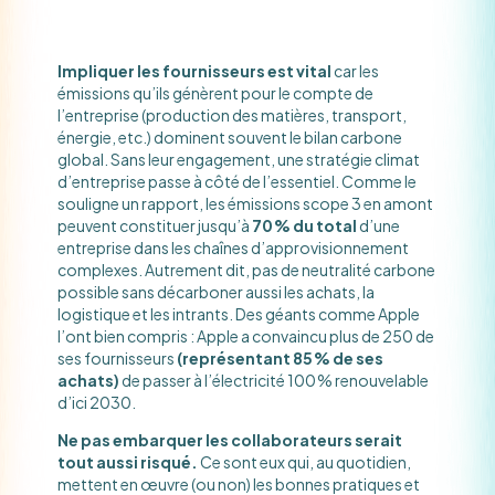
Impliquer les fournisseurs est vital
car les
émissions qu’ils génèrent pour le compte de
l’entreprise (production des matières, transport,
énergie, etc.) dominent souvent le bilan carbone
global. Sans leur engagement, une stratégie climat
d’entreprise passe à côté de l’essentiel. Comme le
souligne un rapport, les émissions scope 3 en amont
peuvent constituer jusqu’à
70 % du total
d’une
entreprise dans les chaînes d’approvisionnement
complexes. Autrement dit, pas de neutralité carbone
possible sans décarboner aussi les achats, la
logistique et les intrants. Des géants comme Apple
l’ont bien compris : Apple a convaincu plus de 250 de
ses fournisseurs
(représentant 85 % de ses
achats)
de passer à l’électricité 100 % renouvelable
d’ici 2030​.
Ne pas embarquer les collaborateurs serait
tout aussi risqué.
Ce sont eux qui, au quotidien,
mettent en œuvre (ou non) les bonnes pratiques et