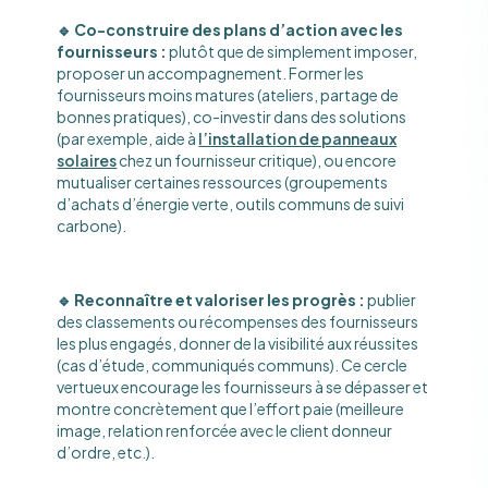
🔹 Co-construire des plans d’action avec les
fournisseurs :
plutôt que de simplement imposer,
proposer un accompagnement. Former les
fournisseurs moins matures (ateliers, partage de
bonnes pratiques), co-investir dans des solutions
(par exemple, aide à
l’installation de panneaux
solaires
chez un fournisseur critique), ou encore
mutualiser certaines ressources (groupements
d’achats d’énergie verte, outils communs de suivi
carbone).
🔹 Reconnaître et valoriser les progrès :
publier
des classements ou récompenses des fournisseurs
les plus engagés, donner de la visibilité aux réussites
(cas d’étude, communiqués communs). Ce cercle
vertueux encourage les fournisseurs à se dépasser et
montre concrètement que l’effort paie (meilleure
image, relation renforcée avec le client donneur
d’ordre, etc.).