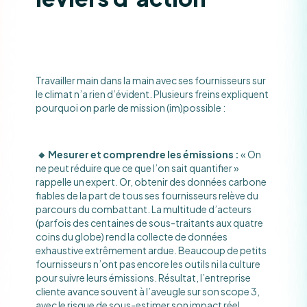
Travailler main dans la main avec ses fournisseurs sur
le climat n’a rien d’évident. Plusieurs freins expliquent
pourquoi on parle de mission (im)possible :
🔸 Mesurer et comprendre les émissions
:
« On
ne peut réduire que ce que l’on sait quantifier »
rappelle un expert​. Or, obtenir des données carbone
fiables de la part de tous ses fournisseurs relève du
parcours du combattant. La multitude d’acteurs
(parfois des centaines de sous-traitants aux quatre
coins du globe) rend la collecte de données
exhaustive extrêmement ardue. Beaucoup de petits
fournisseurs n’ont pas encore les outils ni la culture
pour suivre leurs émissions. Résultat, l’entreprise
cliente avance souvent à l’aveugle sur son scope 3,
avec le risque de sous-estimer son impact réel.