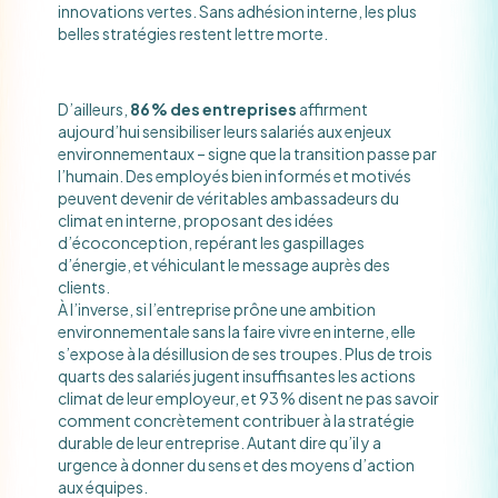
innovations vertes. Sans adhésion interne, les plus
belles stratégies restent lettre morte.
D’ailleurs,
86 % des entreprises
affirment
aujourd’hui sensibiliser leurs salariés aux enjeux
environnementaux​ – signe que la transition passe par
l’humain. Des employés bien informés et motivés
peuvent devenir de véritables ambassadeurs du
climat en interne, proposant des idées
d’écoconception, repérant les gaspillages
d’énergie, et véhiculant le message auprès des
clients.
À l’inverse, si l’entreprise prône une ambition
environnementale sans la faire vivre en interne, elle
s’expose à la désillusion de ses troupes. Plus de trois
quarts des salariés jugent insuffisantes les actions
climat de leur employeur​, et 93 % disent ne pas savoir
comment concrètement contribuer à la stratégie
durable de leur entreprise​. Autant dire qu’il y a
urgence à donner du sens et des moyens d’action
aux équipes.